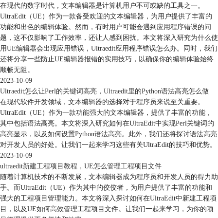
在现代的数字时代，文本编辑器是计算机用户不可或缺的工具之一。
UltraEdit（UE）作为一款备受欢迎的文本编辑器，为用户提供了丰富的
功能和出色的编辑体验。然而，有时用户可能会遇到应用程序错误的问
题，这不仅影响了工作效率，还让人感到困扰。本文将深入研究为什么使
用UE编辑器会出现应用错误，Ultraedit应用程序错误怎么办。同时，我们
还将分享一些防止UE编辑器报错的实用技巧，以确保你的编辑体验始终
顺畅无阻。
2023-10-09
Ultraedit怎么让Perl的关键词高亮，Ultraedit里的Python语法高亮怎么做
在现代软件开发领域，文本编辑器的选择对于程序员来说至关重要。
UltraEdit（UE）作为一款功能强大的文本编辑器，提供了丰富的功能，
其中包括语法高亮。本文将深入研究如何在UltraEdit中实现Perl关键词的
高亮显示，以及如何设置Python语法高亮。此外，我们还将探讨语法高亮
对开发人员的好处。让我们一起来学习这些有关UltraEdit的技巧和优势。
2023-10-09
ultraedit新建工程项目教程，UE怎么管理工程项目文件
随着计算机技术的不断发展，文本编辑器成为程序员和开发人员的得力助
手。而UltraEdit（UE）作为其中的佼佼者，为用户提供了丰富的功能和
强大的工程项目管理能力。本文将深入探讨如何在UltraEdit中新建工程项
目，以及UE如何高效管理工程项目文件。让我们一起来学习，为你的项