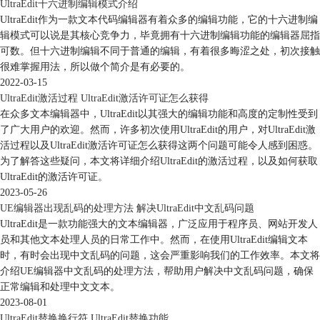
UltraEdit十六进制编辑模式介绍
UltraEdit作为一款文本代码编辑器有着众多的编辑功能，它的十六进制编
辑模式可以说是其核心竞争力，毕竟拥有十六进制编辑功能的编辑器屈指
可数。但十六进制编辑不同于普通的编辑，有着很多晦涩之处，初次接触
很难掌握用法，所以做个简介是有必要的。
2022-03-15
UltraEdit激活过程 UltraEdit激活许可证怎么获得
在众多文本编辑器中，UltraEdit以其强大的编辑功能和高度的定制性受到
了广大用户的欢迎。然而，许多初次使用UltraEdit的用户，对UltraEdit激
活过程以及UltraEdit激活许可证怎么获得这两个问题可能令人感到困惑。
为了解答这些疑问，本文将详细介绍UltraEdit的激活过程，以及如何获取
UltraEdit的激活许可证。
2023-05-26
UE编辑器出现乱码的处理方法 解决UltraEdit中文乱码问题
UltraEdit是一款功能强大的文本编辑器，广泛应用于程序员、网站开发人
员和其他文本处理人员的日常工作中。然而，在使用UltraEdit编辑文本
时，有时会出现中文乱码的问题，这会严重影响我们的工作效率。本文将
介绍UE编辑器中文乱码的处理方法，帮助用户解决中文乱码问题，确保
正常编辑和处理中文文本。
2023-08-01
UltraEdit替换换行符 UltraEdit替换功能