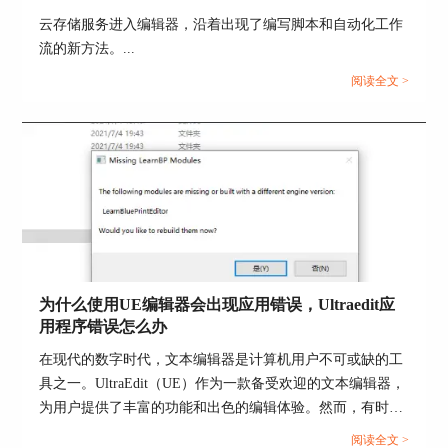
1、UltraEdit作为一款超级强大的文本编辑器，它的
云存储服务进入编辑器，沿着出现了编写脚本和自动化工作
界面直观，功能丰富，查找和处理ASCII码变得超
流的新方法。...
级轻松。就像是给你了一把超级方便的工具。
阅读全文 >
2、UE编辑器还支持各种文件类型，包括二进制文
件。这意味着你可以轻松地查看和编辑那些二进制
数据，不需要另外找其他工具。简直就是一个全能
军刀！
3、UltraEdit还提供了超强大的搜索和替换功能，让
你可以快速定位和修改ASCII码。对于那些需要处
理数据或者搞编程的专业人士来说，UE编辑器简
直就是一个超级利器，能够大幅提高工作效率。
为什么使用UE编辑器会出现应用错误，Ultraedit应
总之，ASCII码作为字符编码的标准，在计算机领
用程序错误怎么办
域扮演着重要的角色。而
UltraEdit
这款全能编辑
器，为用户提供了方便查找和编辑ASCII码的功
在现代的数字时代，文本编辑器是计算机用户不可或缺的工
能，让处理文本数据变得更高效、更方便。就像是
具之一。UltraEdit（UE）作为一款备受欢迎的文本编辑器，
给你一把超级魔法棒，让你的工作事半功倍！
为用户提供了丰富的功能和出色的编辑体验。然而，有时用
户可能会遇到应用程序错误的问题，这不仅影响了工作效
阅读全文 >