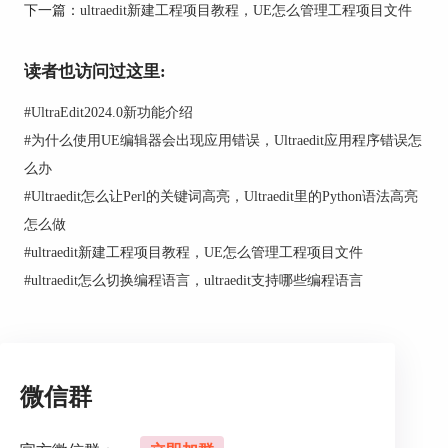
下一篇：
ultraedit新建工程项目教程，UE怎么管理工程项目文件
听说你想了解那款备受程序猿和开发人员青睐的超
级文本编辑器UltraEdit？简直就是他们的神器啊！
它有一个超强大的功能，连查找ASCII码都能搞
读者也访问过这里:
定。在UltraEdit里，要查找ASCII码，你只需要按
着以下步骤来：
#
UltraEdit2024.0新功能介绍
1、打开UltraEdit这个编辑器。
#
为什么使用UE编辑器会出现应用错误，Ultraedit应用程序错误怎
么办
2、然后，从菜单栏里挑选“编辑”选项。就像是进
入了编辑的魔法界。
#
Ultraedit怎么让Perl的关键词高亮，Ultraedit里的Python语法高亮
怎么做
3、在编辑选项里，找到“转换”，然后点进去选
#
ultraedit新建工程项目教程，UE怎么管理工程项目文件
择“ASCII查看”。就像是找到了隐藏的宝藏。
#
ultraedit怎么切换编程语言，ultraedit支持哪些编程语言
4、现在你就能看到文本里每个字符的ASCII码值
了！这个功能超级赞，特别适合分析文本文件里的
奇怪字符，或者在编程任务中发挥作用。
嘿，现在你明白UltraEdit有多牛了吧？它就像是程
微信群
序猿和开发人员的魔法棒，连查找ASCII码都是小
菜一碟。