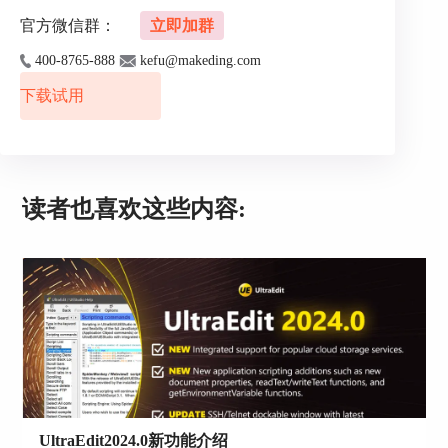
2、神速导航：UE让你秒切和浏览项目文件，根本
不用费劲去手动找。
官方微信群：
立即加群
3、找东西利器：内置的搜索工具让你轻松搜寻特
400-8765-888
kefu@makeding.com
定的代码或资源，提高工作效率。
下载试用
4、版本掌控：UltraEdit和各种常见的版本控制系统
都玩得来，比如Git，让团队合作嗖嗖的。
三、使用工程项目管理代码有什么好处
读者也喜欢这些内容:
使用工程项目管理代码有诸多好处，特别是对于开
发团队和大型项目而言：
整理代码
UltraEdit2024.0新功能介绍