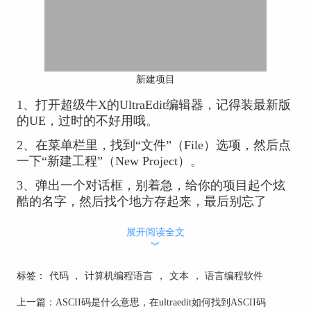
新建项目
1、打开超级牛X的UltraEdit编辑器，记得装最新版
的UE，过时的不好用哦。
2、在菜单栏里，找到“文件”（File）选项，然后点
一下“新建工程”（New Project）。
3、弹出一个对话框，别着急，给你的项目起个炫
酷的名字，然后找个地方存起来，最后别忘了
点“确定”（OK）。
展开阅读全文
4、哇哦，恭喜你，一个超级酷炫的工程项目就这
︾
样诞生了！现在你可以开始添加文件和资源，尽情
开发吧！
标签：
代码
，
计算机编程语言
，
文本
，
语言编程软件
二、UE怎么管理工程项目文件
上一篇：
ASCII码是什么意思，在ultraedit如何找到ASCII码