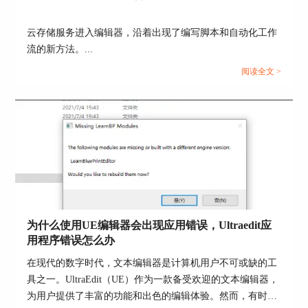
1、清晰结构：工程项目助你整理代码，让项目结
构清清楚楚，别再搞得一团糟了，减少乱乱的情
云存储服务进入编辑器，沿着出现了编写脚本和自动化工作
况。
流的新方法。...
2、合作撸码：多人协作开发时，工程项目管管
阅读全文 >
好，能有效管理各位大佬的代码贡献，确保代码都
和谐相处。
3、版本掌控：工程项目和版本控制系统混得好，
能帮你追踪和管理代码的各个版本，方便随时回滚
和修复问题。
4、提速神器：靠着工程项目管理，你能迅速定位
和编辑文件，开发效率飞快，闪电般的速度呀！对
于编程人员来说，ultraedit不仅是一个代码编辑
器，更是一个综合性极强的工程项目管理工具。从
为什么使用UE编辑器会出现应用错误，Ultraedit应
新建工程项目到工程文件的日常管理，UE编辑器
用程序错误怎么办
都能让你游刃有余。最终，合理地运用工程项目不
在现代的数字时代，文本编辑器是计算机用户不可或缺的工
仅能提升你的工作效率，还会大大增加代码管理的
具之一。UltraEdit（UE）作为一款备受欢迎的文本编辑器，
可维护性。
为用户提供了丰富的功能和出色的编辑体验。然而，有时用