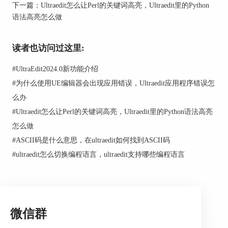
下一篇：
Ultraedit怎么让Perl的关键词高亮，Ultraedit里的Python
UltraEdit提供了便捷的工程项目管理功能，帮助你
语法高亮怎么做
轻松组织和管理项目文件。以下是一些UE中常用
的工程项目管理功能
读者也访问过这里:
#
UltraEdit2024.0新功能介绍
#
为什么使用UE编辑器会出现应用错误，Ultraedit应用程序错误怎
么办
#
Ultraedit怎么让Perl的关键词高亮，Ultraedit里的Python语法高亮
怎么做
#
ASCII码是什么意思，在ultraedit如何找到ASCII码
#
ultraedit怎么切换编程语言，ultraedit支持哪些编程语言
管理项目
1、文件组织大法：在项目里，你可以按照文件类
型或者功能把文件分门别类，让项目结构清清楚
楚。
微信群