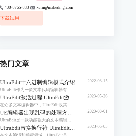
400-8765-888
kefu@makeding.com
下载试用
热门文章
2022-03-15
UltraEdit十六进制编辑模式介绍
UltraEdit作为一款文本代码编辑器有着众多的编辑功能，它的十六进制编辑模式可以说是其核心竞争力，毕竟拥有十六进制编辑功能的编辑器屈指可数。但十六进制编辑不同于普通的编辑，有着很多晦涩之处，初次接触很难掌握用法，所以做个简介是有必要的。
2023-05-26
UltraEdit激活过程 UltraEdit激活许可证怎么获得
在众多文本编辑器中，UltraEdit以其强大的编辑功能和高度的定制性受到了广大用户的欢迎。然而，许多初次使用UltraEdit的用户，对UltraEdit激活过程以及UltraEdit激活许可证怎么获得这两个问题可能令人感到困惑。为了解答这些疑问，本文将详细介绍UltraEdit的激活过程，以及如何获取UltraEdit的激活许可证。
2023-08-01
UE编辑器出现乱码的处理方法 解决UltraEdit中文乱码问题
UltraEdit是一款功能强大的文本编辑器，广泛应用于程序员、网站开发人员和其他文本处理人员的日常工作中。然而，在使用UltraEdit编辑文本时，有时会出现中文乱码的问题，这会严重影响我们的工作效率。本文将介绍UE编辑器中文乱码的处理方法，帮助用户解决中文乱码问题，确保正常编辑和处理中文文本。
2023-06-05
UltraEdit替换换行符 UltraEdit替换功能
在文本编辑和编程领域，UltraEdit是一款广受欢迎的文本编辑器，它具有强大的功能和灵活的操作，可以提高工作效率。本文将介绍UltraEdit替换换行符，UltraEdit替换功能的内容。