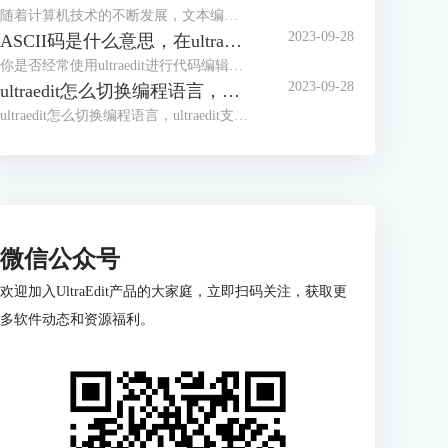
随着计算机技术的不断发展，文本编辑器成为程序员和开发人员的得力助手。而UltraEdit（UE）作为其中的佼佼者，为用户提供了丰富的功能和强大的工程项目管理能力。本文将深入探讨如何在UltraEdit中新建工程项目，以及UE如何高效管理工程项目文件。让我们一起来学习，为你的项目管理提供更多便捷和效率。
2023-09-28
ASCII码是什么意思，在ultraedit如何找到ASCII码
你是否经常使用ultraedit进行代码编辑？或者你是否对“ASCII码是什么意思，在ultraedit如何找到ASCII码”这个问题产生过疑惑？本文将一一解答你的疑问，教你如何更高效地在ultraedit和UE编辑器中使用ASCII码。
2023-09-28
ultraedit怎么切换编程语言，ultraedit支持哪些编程语言
ultraedit怎么切换编程语言，ultraedit支持哪些编程语言——这不仅是新手经常提出的问题，也是许多编程老鸟都关心的话题。在本篇文章中，我们将一探究竟。
微信公众号
欢迎加入UltraEdit产品的大家庭，立即扫码关注，获取更
多软件动态和资源福利。