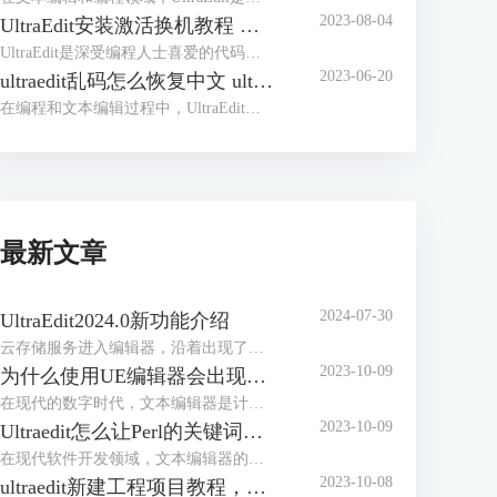
2023-08-04
UltraEdit安装激活换机教程 如何生成脱机许可证
UltraEdit是深受编程人士喜爱的代码编辑器之一，简洁干净的工作界面，标配的语法高亮功能，代码折叠等高效编程功能，并且，还支持HTML、PHP和JavaScript等语法，让代码编辑、文档内容处理更加方便。
2023-06-20
ultraedit乱码怎么恢复中文 ultraedit中文乱码如何设置
在编程和文本编辑过程中，UltraEdit是一款常用的高效编辑器，其强大的功能和易用性得到了全球数以百万计的用户的信赖。然而，我们可能会在使用中遇到一些问题，比如文档的中文乱码。在这篇文章中，我们将解答ultraedit乱码怎么恢复中文，ultraedit中文乱码如何设置的问题。
最新文章
2024-07-30
UltraEdit2024.0新功能介绍
云存储服务进入编辑器，沿着出现了编写脚本和自动化工作流的新方法。
2023-10-09
为什么使用UE编辑器会出现应用错误，Ultraedit应用程序错误怎么办
在现代的数字时代，文本编辑器是计算机用户不可或缺的工具之一。UltraEdit（UE）作为一款备受欢迎的文本编辑器，为用户提供了丰富的功能和出色的编辑体验。然而，有时用户可能会遇到应用程序错误的问题，这不仅影响了工作效率，还让人感到困扰。本文将深入研究为什么使用UE编辑器会出现应用错误，Ultraedit应用程序错误怎么办。同时，我们还将分享一些防止UE编辑器报错的实用技巧，以确保你的编辑体验始终顺畅无阻。
2023-10-09
Ultraedit怎么让Perl的关键词高亮，Ultraedit里的Python语法高亮怎么做
在现代软件开发领域，文本编辑器的选择对于程序员来说至关重要。UltraEdit（UE）作为一款功能强大的文本编辑器，提供了丰富的功能，其中包括语法高亮。本文将深入研究如何在UltraEdit中实现Perl关键词的高亮显示，以及如何设置Python语法高亮。此外，我们还将探讨语法高亮对开发人员的好处。让我们一起来学习这些有关UltraEdit的技巧和优势。
2023-10-08
ultraedit新建工程项目教程，UE怎么管理工程项目文件