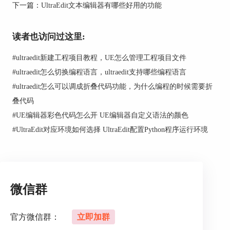
下一篇：
UltraEdit文本编辑器有哪些好用的功能
图2 点击“管理和布局”
3.在弹出的“布局选择器”中左侧共有三个可点击的
按钮，分别是“当前状态另存为”、“导出/导入布
读者也访问过这里:
局”以及“删除所选布局”。如果想要对某一个布局
#
ultraedit新建工程项目教程，UE怎么管理工程项目文件
进行重命名，可以点击“当前状态另存为”按钮，就
会弹出“环境选择器-保存”框，在“名称”下面的输入
#
ultraedit怎么切换编程语言，ultraedit支持哪些编程语言
框内输入你需要命名的名称，然后点击“保存”就可
#
ultraedit怎么可以调成折叠代码功能，为什么编程的时候需要折
以了，操作步骤如图3所示。
叠代码
#
UE编辑器彩色代码怎么开 UE编辑器自定义语法的颜色
#
UltraEdit对应环境如何选择 UltraEdit配置Python程序运行环境
微信群
图3 对布局进行重命名
官方微信群：
立即加群
二、关于
UltraEdit
编辑器的主题设置