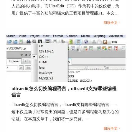
题提供了“应用程序”、“编辑器”、“语法高亮”以
人员的得力助手。而UltraEdit（UE）作为其中的佼佼者，为
及“输出”四大选项，我们都可以根据自己实际需求
用户提供了丰富的功能和强大的工程项目管理能力。本文将
进行修改。
深入探讨如何在UltraEdit中新建工程项目，以及UE如何高效
阅读全文 >
管理工程项目文件。让我们一起来学习，为你的项目管理提
供更多便捷和效率。...
ultraedit怎么切换编程语言，ultraedit支持哪些编程
语言
ultraedit怎么切换编程语言，ultraedit支持哪些编程语言——
这不仅是新手经常提出的问题，也是许多编程老鸟都关心的
话题。在本篇文章中，我们将一探究竟。...
阅读全文 >
图5 主题个性化设置