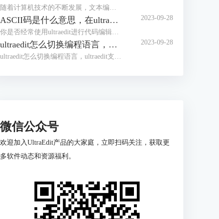
随着计算机技术的不断发展，文本编辑器成为程序员和开发人员的得力助手。而UltraEdit（UE）作为其中的佼佼者，为用户提供了丰富的功能和强大的工程项目管理能力。本文将深入探讨如何在UltraEdit中新建工程项目，以及UE如何高效管理工程项目文件。让我们一起来学习，为你的项目管理提供更多便捷和效率。
2023-09-28
ASCII码是什么意思，在ultraedit如何找到ASCII码
你是否经常使用ultraedit进行代码编辑？或者你是否对“ASCII码是什么意思，在ultraedit如何找到ASCII码”这个问题产生过疑惑？本文将一一解答你的疑问，教你如何更高效地在ultraedit和UE编辑器中使用ASCII码。
2023-09-28
ultraedit怎么切换编程语言，ultraedit支持哪些编程语言
ultraedit怎么切换编程语言，ultraedit支持哪些编程语言——这不仅是新手经常提出的问题，也是许多编程老鸟都关心的话题。在本篇文章中，我们将一探究竟。
微信公众号
欢迎加入UltraEdit产品的大家庭，立即扫码关注，获取更
多软件动态和资源福利。