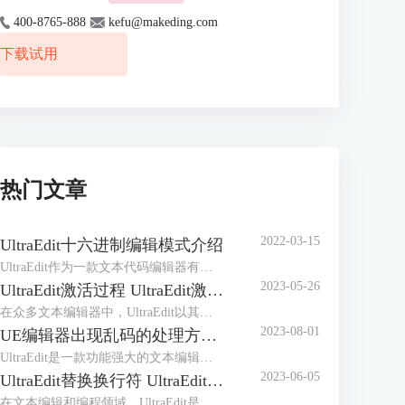
400-8765-888
kefu@makeding.com
下载试用
热门文章
2022-03-15
UltraEdit十六进制编辑模式介绍
UltraEdit作为一款文本代码编辑器有着众多的编辑功能，它的十六进制编辑模式可以说是其核心竞争力，毕竟拥有十六进制编辑功能的编辑器屈指可数。但十六进制编辑不同于普通的编辑，有着很多晦涩之处，初次接触很难掌握用法，所以做个简介是有必要的。
2023-05-26
UltraEdit激活过程 UltraEdit激活许可证怎么获得
在众多文本编辑器中，UltraEdit以其强大的编辑功能和高度的定制性受到了广大用户的欢迎。然而，许多初次使用UltraEdit的用户，对UltraEdit激活过程以及UltraEdit激活许可证怎么获得这两个问题可能令人感到困惑。为了解答这些疑问，本文将详细介绍UltraEdit的激活过程，以及如何获取UltraEdit的激活许可证。
2023-08-01
UE编辑器出现乱码的处理方法 解决UltraEdit中文乱码问题
UltraEdit是一款功能强大的文本编辑器，广泛应用于程序员、网站开发人员和其他文本处理人员的日常工作中。然而，在使用UltraEdit编辑文本时，有时会出现中文乱码的问题，这会严重影响我们的工作效率。本文将介绍UE编辑器中文乱码的处理方法，帮助用户解决中文乱码问题，确保正常编辑和处理中文文本。
2023-06-05
UltraEdit替换换行符 UltraEdit替换功能
在文本编辑和编程领域，UltraEdit是一款广受欢迎的文本编辑器，它具有强大的功能和灵活的操作，可以提高工作效率。本文将介绍UltraEdit替换换行符，UltraEdit替换功能的内容。