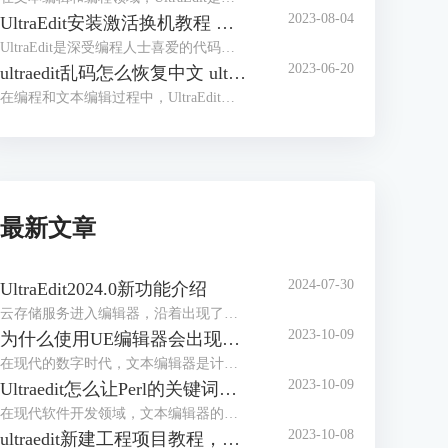
2023-08-04
UltraEdit安装激活换机教程 如何生成脱机许可证
UltraEdit是深受编程人士喜爱的代码编辑器之一，简洁干净的工作界面，标配的语法高亮功能，代码折叠等高效编程功能，并且，还支持HTML、PHP和JavaScript等语法，让代码编辑、文档内容处理更加方便。
2023-06-20
ultraedit乱码怎么恢复中文 ultraedit中文乱码如何设置
在编程和文本编辑过程中，UltraEdit是一款常用的高效编辑器，其强大的功能和易用性得到了全球数以百万计的用户的信赖。然而，我们可能会在使用中遇到一些问题，比如文档的中文乱码。在这篇文章中，我们将解答ultraedit乱码怎么恢复中文，ultraedit中文乱码如何设置的问题。
最新文章
2024-07-30
UltraEdit2024.0新功能介绍
云存储服务进入编辑器，沿着出现了编写脚本和自动化工作流的新方法。
2023-10-09
为什么使用UE编辑器会出现应用错误，Ultraedit应用程序错误怎么办
在现代的数字时代，文本编辑器是计算机用户不可或缺的工具之一。UltraEdit（UE）作为一款备受欢迎的文本编辑器，为用户提供了丰富的功能和出色的编辑体验。然而，有时用户可能会遇到应用程序错误的问题，这不仅影响了工作效率，还让人感到困扰。本文将深入研究为什么使用UE编辑器会出现应用错误，Ultraedit应用程序错误怎么办。同时，我们还将分享一些防止UE编辑器报错的实用技巧，以确保你的编辑体验始终顺畅无阻。
2023-10-09
Ultraedit怎么让Perl的关键词高亮，Ultraedit里的Python语法高亮怎么做
在现代软件开发领域，文本编辑器的选择对于程序员来说至关重要。UltraEdit（UE）作为一款功能强大的文本编辑器，提供了丰富的功能，其中包括语法高亮。本文将深入研究如何在UltraEdit中实现Perl关键词的高亮显示，以及如何设置Python语法高亮。此外，我们还将探讨语法高亮对开发人员的好处。让我们一起来学习这些有关UltraEdit的技巧和优势。
2023-10-08
ultraedit新建工程项目教程，UE怎么管理工程项目文件