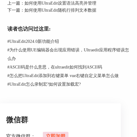
上一篇：
如何使用UltraEdit设置语法高亮并管理
下一篇：
如何使用UltraEdit随机行排列文本数据
读者也访问过这里:
#
UltraEdit2024.0新功能介绍
#
为什么使用UE编辑器会出现应用错误，Ultraedit应用程序错误怎
么办
#
ASCII码是什么意思，在ultraedit如何找到ASCII码
#
怎么把UltraEdit添加到右键菜单 vue右键自定义菜单怎么做
#
UltraEdit怎么录制宏?如何设置加载宏?
图2：创建账号
二．SSH连接服务器
如图3所示，点击“高级”-“SSH/telnet”-“SSH/telnet控
制台”进入SHH控制台，准备连接我们的服务器。
微信群
官方微信群：
立即加群