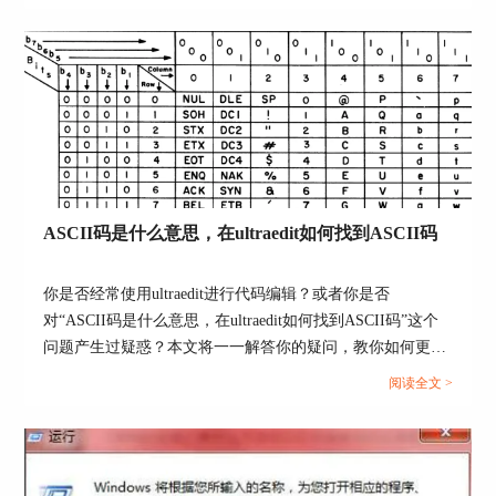
率，还让人感到困扰。本文将深入研究为什么使用UE编辑器
图5：确认提示
会出现应用错误，Ultraedit应用程序错误怎么办。同时，我
们还将分享一些防止UE编辑器报错的实用技巧，以确保你的
不出意外的话，我们就能够顺利连接上自己的服务
编辑体验始终顺畅无阻。...
器了，在SSH/telnet控制台下方查看当前连接状
态，也可以点击断开连接按钮来断开本次连接，见
图6。
ASCII码是什么意思，在ultraedit如何找到ASCII码
你是否经常使用ultraedit进行代码编辑？或者你是否
图6：连接成功
对“ASCII码是什么意思，在ultraedit如何找到ASCII码”这个
问题产生过疑惑？本文将一一解答你的疑问，教你如何更高
使用UltraEdit的SSH控制台连接服务器，可以让我
效地在ultraedit和UE编辑器中使用ASCII码。...
阅读全文 >
们可以在编辑文档的过程中轻松调取服务器资料，
非常方便。需要更多
UltraEdit
相关技巧请关注软件
中文官网。