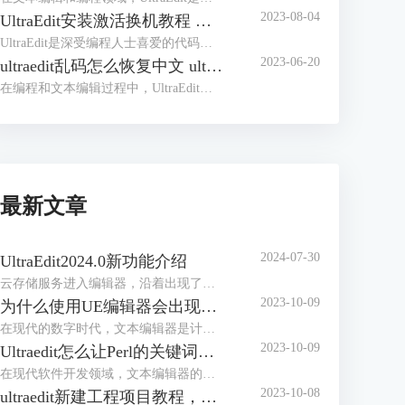
2023-08-04
UltraEdit安装激活换机教程 如何生成脱机许可证
UltraEdit是深受编程人士喜爱的代码编辑器之一，简洁干净的工作界面，标配的语法高亮功能，代码折叠等高效编程功能，并且，还支持HTML、PHP和JavaScript等语法，让代码编辑、文档内容处理更加方便。
2023-06-20
ultraedit乱码怎么恢复中文 ultraedit中文乱码如何设置
在编程和文本编辑过程中，UltraEdit是一款常用的高效编辑器，其强大的功能和易用性得到了全球数以百万计的用户的信赖。然而，我们可能会在使用中遇到一些问题，比如文档的中文乱码。在这篇文章中，我们将解答ultraedit乱码怎么恢复中文，ultraedit中文乱码如何设置的问题。
最新文章
2024-07-30
UltraEdit2024.0新功能介绍
云存储服务进入编辑器，沿着出现了编写脚本和自动化工作流的新方法。
2023-10-09
为什么使用UE编辑器会出现应用错误，Ultraedit应用程序错误怎么办
在现代的数字时代，文本编辑器是计算机用户不可或缺的工具之一。UltraEdit（UE）作为一款备受欢迎的文本编辑器，为用户提供了丰富的功能和出色的编辑体验。然而，有时用户可能会遇到应用程序错误的问题，这不仅影响了工作效率，还让人感到困扰。本文将深入研究为什么使用UE编辑器会出现应用错误，Ultraedit应用程序错误怎么办。同时，我们还将分享一些防止UE编辑器报错的实用技巧，以确保你的编辑体验始终顺畅无阻。
2023-10-09
Ultraedit怎么让Perl的关键词高亮，Ultraedit里的Python语法高亮怎么做
在现代软件开发领域，文本编辑器的选择对于程序员来说至关重要。UltraEdit（UE）作为一款功能强大的文本编辑器，提供了丰富的功能，其中包括语法高亮。本文将深入研究如何在UltraEdit中实现Perl关键词的高亮显示，以及如何设置Python语法高亮。此外，我们还将探讨语法高亮对开发人员的好处。让我们一起来学习这些有关UltraEdit的技巧和优势。
2023-10-08
ultraedit新建工程项目教程，UE怎么管理工程项目文件