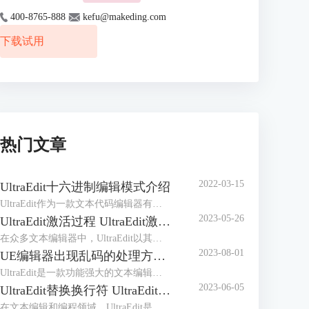
400-8765-888
kefu@makeding.com
下载试用
热门文章
2022-03-15
UltraEdit十六进制编辑模式介绍
UltraEdit作为一款文本代码编辑器有着众多的编辑功能，它的十六进制编辑模式可以说是其核心竞争力，毕竟拥有十六进制编辑功能的编辑器屈指可数。但十六进制编辑不同于普通的编辑，有着很多晦涩之处，初次接触很难掌握用法，所以做个简介是有必要的。
2023-05-26
UltraEdit激活过程 UltraEdit激活许可证怎么获得
在众多文本编辑器中，UltraEdit以其强大的编辑功能和高度的定制性受到了广大用户的欢迎。然而，许多初次使用UltraEdit的用户，对UltraEdit激活过程以及UltraEdit激活许可证怎么获得这两个问题可能令人感到困惑。为了解答这些疑问，本文将详细介绍UltraEdit的激活过程，以及如何获取UltraEdit的激活许可证。
2023-08-01
UE编辑器出现乱码的处理方法 解决UltraEdit中文乱码问题
UltraEdit是一款功能强大的文本编辑器，广泛应用于程序员、网站开发人员和其他文本处理人员的日常工作中。然而，在使用UltraEdit编辑文本时，有时会出现中文乱码的问题，这会严重影响我们的工作效率。本文将介绍UE编辑器中文乱码的处理方法，帮助用户解决中文乱码问题，确保正常编辑和处理中文文本。
2023-06-05
UltraEdit替换换行符 UltraEdit替换功能
在文本编辑和编程领域，UltraEdit是一款广受欢迎的文本编辑器，它具有强大的功能和灵活的操作，可以提高工作效率。本文将介绍UltraEdit替换换行符，UltraEdit替换功能的内容。