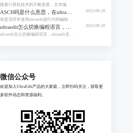
随着计算机技术的不断发展，文本编辑器成为程序员和开发人员的得力助手。而UltraEdit（UE）作为其中的佼佼者，为用户提供了丰富的功能和强大的工程项目管理能力。本文将深入探讨如何在UltraEdit中新建工程项目，以及UE如何高效管理工程项目文件。让我们一起来学习，为你的项目管理提供更多便捷和效率。
2023-09-28
ASCII码是什么意思，在ultraedit如何找到ASCII码
你是否经常使用ultraedit进行代码编辑？或者你是否对“ASCII码是什么意思，在ultraedit如何找到ASCII码”这个问题产生过疑惑？本文将一一解答你的疑问，教你如何更高效地在ultraedit和UE编辑器中使用ASCII码。
2023-09-28
ultraedit怎么切换编程语言，ultraedit支持哪些编程语言
ultraedit怎么切换编程语言，ultraedit支持哪些编程语言——这不仅是新手经常提出的问题，也是许多编程老鸟都关心的话题。在本篇文章中，我们将一探究竟。
微信公众号
欢迎加入UltraEdit产品的大家庭，立即扫码关注，获取更
多软件动态和资源福利。