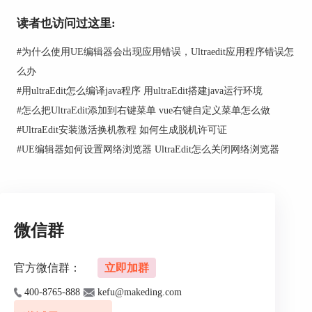
读者也访问过这里:
#
为什么使用UE编辑器会出现应用错误，Ultraedit应用程序错误怎
么办
#
用ultraEdit怎么编译java程序 用ultraEdit搭建java运行环境
#
怎么把UltraEdit添加到右键菜单 vue右键自定义菜单怎么做
图3（切换为Python格式）
#
UltraEdit安装激活换机教程 如何生成脱机许可证
3.文本样式编码这里选择的UTF-8编码。编码格式
#
UE编辑器如何设置网络浏览器 UltraEdit怎么关闭网络浏览器
根据自己的需求来，否则会出现乱码现象。一般会
选择常用的几个编码：UTF-8、GBK编码等等，见
图4。
微信群
官方微信群：
立即加群
400-8765-888
kefu@makeding.com