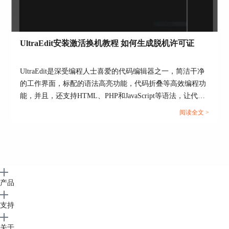
%RN 的用途只是方案名字 (%rn 表示长文件名，%RN 表示短文
件名)
%sel% 用来让 UltraEdit 添加来自活动文档的加亮/选定的文本到
命令行中，替换 %sel% 参数。
UltraEdit安装激活换机教程 如何生成脱机许可证
%Env: 允许用户在命令中使用环境变量。环境变量直接跟随在
%Env: 后面，UE会用匹配的环境变量内容替换。
UltraEdit是深受编程人士喜爱的代码编辑器之一，简洁干净
%col% 用来让 UltraEdit 添加光标所处的列号到命令行中，替换
%col% - 1 表示第一列。
的工作界面，标配的语法高亮功能，代码折叠等高效编程功
需要注意的是，如果%F等是大写字母，传递的文件名和路径将被
能，并且，还支持HTML、PHP和JavaScript等语法，让代码
转换为短文件名格式。如果 %f等是小写字母，文件名以长文件名
编辑、文档内容处理更加方便。...
阅读全文 >
传递，应该加上引号，例如“%f”或“%p%n”等。
以上这些就是 UltraEdit中应用Dos命令的基础教程
了，Python方式仅仅只是举例，要学会举一反三，
很多命令都可以使用。更多的UltraEdit中文编辑器
教程可以到UltraEdit中文官网学习。
产品
署名：李大嘴
支持
关于