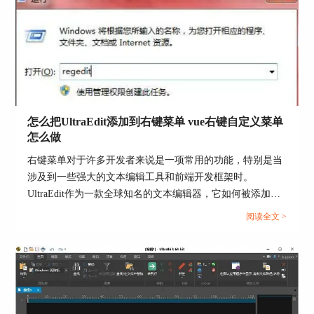
弹出一下Dos的窗口，然后会继续弹出新窗口的文
用。...
件命令输出窗口，见图7的效果。
怎么把UltraEdit添加到右键菜单 vue右键自定义菜单
怎么做
右键菜单对于许多开发者来说是一项常用的功能，特别是当
涉及到一些强大的文本编辑工具和前端开发框架时。
图7：运行结果
UltraEdit作为一款全球知名的文本编辑器，它如何被添加到
右键菜单？又如何在Vue中自定义右键菜单？这些问题都是
阅读全文 >
五、补充一些命令编码
开发人员关注的焦点。本文将详细介绍怎么把UltraEdit添加
到右键菜单和Vue右键自定义菜单怎么做，并探索使用
%R 用于表示完整路径/名字 (%r 表示长文件名，%R 表示短文件
UltraEdit菜单的好处。...
名)
%RP 可以用于方案的完整路径 (%rp 表示长文件名，%RP 表示短
文件名)