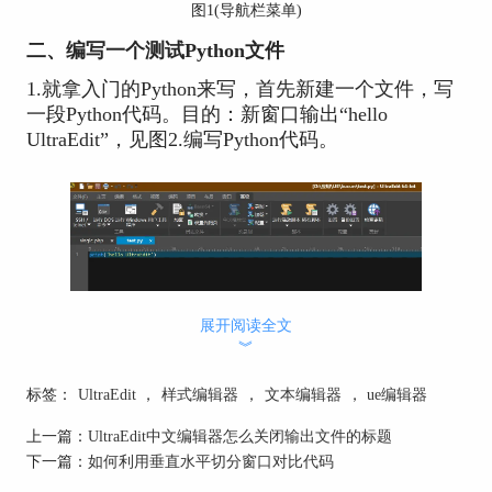
图1(导航栏菜单)
二、编写一个测试Python文件
1.就拿入门的Python来写，首先新建一个文件，写
一段Python代码。目的：新窗口输出“hello
UltraEdit”，见图2.编写Python代码。
展开阅读全文
图2.编写Python代码
︾
2.将文件的格式修改为Python，修改后代码高亮，
便于查看语法的错误。(窗口下方可以直接快捷选
标签：
UltraEdit
，
样式编辑器
，
文本编辑器
，
ue编辑器
择格式).见图3。
上一篇：
UltraEdit中文编辑器怎么关闭输出文件的标题
下一篇：
如何利用垂直水平切分窗口对比代码