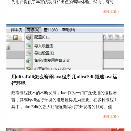
为用户提供了丰富的功能和出色的编辑体验。然而，有时用
编写要运行的Dos命令，选择对应的运行工作目
户可能会遇到应用程序错误的问题，这不仅影响了工作效
录。可以根据需求勾选是否显示这个Dos窗口。输
阅读全文 >
率，还让人感到困扰。本文将深入研究为什么使用UE编辑器
出的编码格式选择为UTF-8编码。
会出现应用错误，Ultraedit应用程序错误怎么办。同时，我
们还将分享一些防止UE编辑器报错的实用技巧，以确保你的
编辑体验始终顺畅无阻。...
用ultraEdit怎么编译java程序 用ultraEdit搭建java运
行环境
图6.处理Dos命令和工作目录
随着编程技术的不断发展，Java作为一门广泛使用的编程语
言，其编译和运行环境的搭建显得尤为重要。在多种编程工
当这个命令执行时，%f表示在命令行自动插入活动的文件名，比
具中，ultraEdit的强大功能逐渐得到了开发者的认可。但
如现在的文件名是test.py，那么插入的就是test.py文件，完整的书
是，用ultraEdit怎么编译Java程序？用ultraEdit如何搭建Java
写方式为 Python test.py。
阅读全文 >
运行环境？是否使用ultraEdit编译Java程序具有独特优势？本
运行Dos命令
点击“跑”按钮，因为我们开启了Dos窗口，所以会
文将围绕这些问题，详细探讨ultraEdit在Java编程中的应