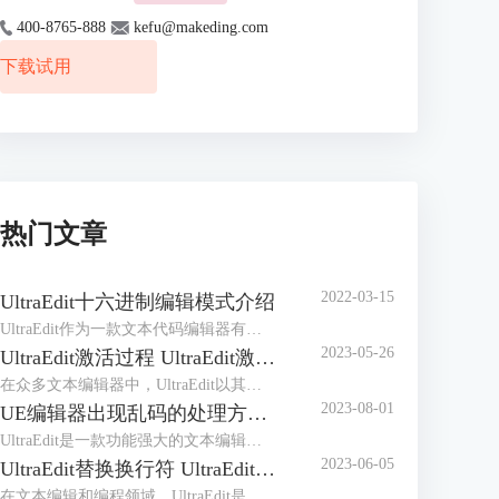
400-8765-888
kefu@makeding.com
下载试用
热门文章
2022-03-15
UltraEdit十六进制编辑模式介绍
UltraEdit作为一款文本代码编辑器有着众多的编辑功能，它的十六进制编辑模式可以说是其核心竞争力，毕竟拥有十六进制编辑功能的编辑器屈指可数。但十六进制编辑不同于普通的编辑，有着很多晦涩之处，初次接触很难掌握用法，所以做个简介是有必要的。
2023-05-26
UltraEdit激活过程 UltraEdit激活许可证怎么获得
在众多文本编辑器中，UltraEdit以其强大的编辑功能和高度的定制性受到了广大用户的欢迎。然而，许多初次使用UltraEdit的用户，对UltraEdit激活过程以及UltraEdit激活许可证怎么获得这两个问题可能令人感到困惑。为了解答这些疑问，本文将详细介绍UltraEdit的激活过程，以及如何获取UltraEdit的激活许可证。
2023-08-01
UE编辑器出现乱码的处理方法 解决UltraEdit中文乱码问题
UltraEdit是一款功能强大的文本编辑器，广泛应用于程序员、网站开发人员和其他文本处理人员的日常工作中。然而，在使用UltraEdit编辑文本时，有时会出现中文乱码的问题，这会严重影响我们的工作效率。本文将介绍UE编辑器中文乱码的处理方法，帮助用户解决中文乱码问题，确保正常编辑和处理中文文本。
2023-06-05
UltraEdit替换换行符 UltraEdit替换功能
在文本编辑和编程领域，UltraEdit是一款广受欢迎的文本编辑器，它具有强大的功能和灵活的操作，可以提高工作效率。本文将介绍UltraEdit替换换行符，UltraEdit替换功能的内容。