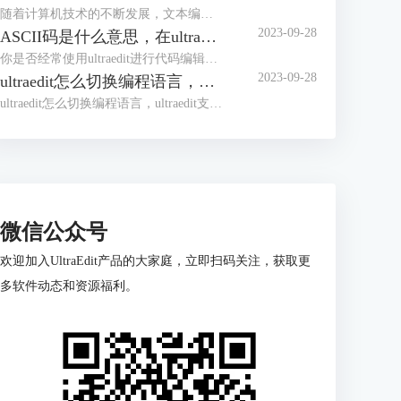
随着计算机技术的不断发展，文本编辑器成为程序员和开发人员的得力助手。而UltraEdit（UE）作为其中的佼佼者，为用户提供了丰富的功能和强大的工程项目管理能力。本文将深入探讨如何在UltraEdit中新建工程项目，以及UE如何高效管理工程项目文件。让我们一起来学习，为你的项目管理提供更多便捷和效率。
2023-09-28
ASCII码是什么意思，在ultraedit如何找到ASCII码
你是否经常使用ultraedit进行代码编辑？或者你是否对“ASCII码是什么意思，在ultraedit如何找到ASCII码”这个问题产生过疑惑？本文将一一解答你的疑问，教你如何更高效地在ultraedit和UE编辑器中使用ASCII码。
2023-09-28
ultraedit怎么切换编程语言，ultraedit支持哪些编程语言
ultraedit怎么切换编程语言，ultraedit支持哪些编程语言——这不仅是新手经常提出的问题，也是许多编程老鸟都关心的话题。在本篇文章中，我们将一探究竟。
微信公众号
欢迎加入UltraEdit产品的大家庭，立即扫码关注，获取更
多软件动态和资源福利。