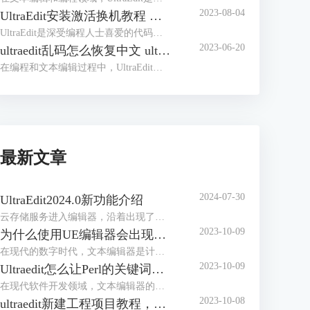
2023-08-04
UltraEdit安装激活换机教程 如何生成脱机许可证
UltraEdit是深受编程人士喜爱的代码编辑器之一，简洁干净的工作界面，标配的语法高亮功能，代码折叠等高效编程功能，并且，还支持HTML、PHP和JavaScript等语法，让代码编辑、文档内容处理更加方便。
2023-06-20
ultraedit乱码怎么恢复中文 ultraedit中文乱码如何设置
在编程和文本编辑过程中，UltraEdit是一款常用的高效编辑器，其强大的功能和易用性得到了全球数以百万计的用户的信赖。然而，我们可能会在使用中遇到一些问题，比如文档的中文乱码。在这篇文章中，我们将解答ultraedit乱码怎么恢复中文，ultraedit中文乱码如何设置的问题。
最新文章
2024-07-30
UltraEdit2024.0新功能介绍
云存储服务进入编辑器，沿着出现了编写脚本和自动化工作流的新方法。
2023-10-09
为什么使用UE编辑器会出现应用错误，Ultraedit应用程序错误怎么办
在现代的数字时代，文本编辑器是计算机用户不可或缺的工具之一。UltraEdit（UE）作为一款备受欢迎的文本编辑器，为用户提供了丰富的功能和出色的编辑体验。然而，有时用户可能会遇到应用程序错误的问题，这不仅影响了工作效率，还让人感到困扰。本文将深入研究为什么使用UE编辑器会出现应用错误，Ultraedit应用程序错误怎么办。同时，我们还将分享一些防止UE编辑器报错的实用技巧，以确保你的编辑体验始终顺畅无阻。
2023-10-09
Ultraedit怎么让Perl的关键词高亮，Ultraedit里的Python语法高亮怎么做
在现代软件开发领域，文本编辑器的选择对于程序员来说至关重要。UltraEdit（UE）作为一款功能强大的文本编辑器，提供了丰富的功能，其中包括语法高亮。本文将深入研究如何在UltraEdit中实现Perl关键词的高亮显示，以及如何设置Python语法高亮。此外，我们还将探讨语法高亮对开发人员的好处。让我们一起来学习这些有关UltraEdit的技巧和优势。
2023-10-08
ultraedit新建工程项目教程，UE怎么管理工程项目文件