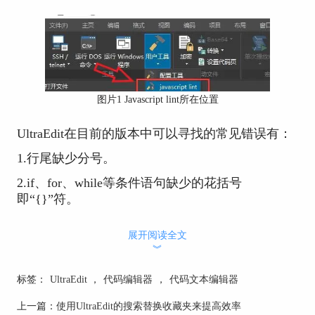
图片1 Javascript lint所在位置
UltraEdit在目前的版本中可以寻找的常见错误有：
1.行尾缺少分号。
2.if、for、while等条件语句缺少的花括号
即“{}”符。
3.因出现return、throw、continue或break等中断词无
展开阅读全文
法正常运行的代码。
︾
4.switch条件语句中的case分支缺少break中断。
标签：
UltraEdit
，
代码编辑器
，
代码文本编辑器
5.数字字符前含有小数点，小数点后无数字。
上一篇：
使用UltraEdit的搜索替换收藏夹来提高效率
6.将数字转换为八进制（基数为 8）的前导零。