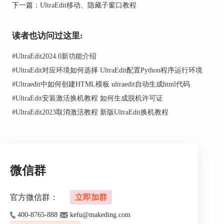
下一篇：
UltraEdit移动、隐藏子窗口教程
7.无法判断两个相邻行是否属于同一语句。
8.运行后不做任何事功能情的语句。
读者也访问过这里:
除此之外，还有一些不常见的错误，例如：缺少括
#
UltraEdit2024.0新功能介绍
号、赋值、冒号的正则表达式、void类型使用错误
#
UltraEdit对应环境如何选择 UltraEdit配置Python程序运行环境
等情况。小编在此就不一一例举了。
#
Ultraedit中如何创建HTML模板 ultraedit自动生成html代码
#
UltraEdit安装激活换机教程 如何生成脱机许可证
#
UltraEdit2023取消激活教程 新版UltraEdit换机教程
微信群
图片2 检查结果分析
插入HTML/Markdown标签
官方微信群：
立即加群
在UltraEdit中，用户可以通过插入HTML/Markdown
400-8765-888
kefu@makeding.com
标签，在文本语言内快捷写入常用的HTML文本语