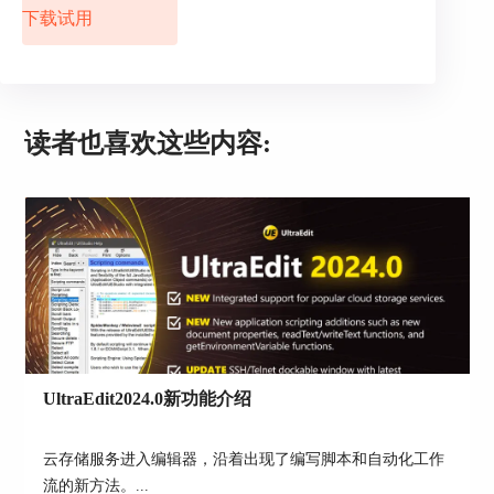
言。
下载试用
点击上方菜单栏中的“编码”选项，选择“插入
HTML/Markdown标签”后，右侧会出现一个长条选
项卡，用户可以在此选择想要插入的HTML文本语
言。
读者也喜欢这些内容:
UltraEdit2024.0新功能介绍
云存储服务进入编辑器，沿着出现了编写脚本和自动化工作
流的新方法。...