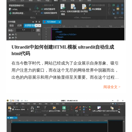
快捷语言，在文本域标签内插入了按钮标签。
Ultraedit中如何创建HTML模板 ultraedit自动生成
html代码
在当今数字时代，网站已经成为了企业展示自身形象、吸引
用户注意力的窗口，而在这个无尽的网络世界中脱颖而出，
图片4 快捷语言示例图按钮
出色的内容展示和用户体验显得至关重要。而在这个过程
中，HTML作为构建网页的语言，扮演着举足轻重的角色。
阅读全文 >
以上就是UltraEdit编码配置中的HTML/Markdown板
然而，要创建精美且高效的网页，需要强大的文本编辑工
块局部详解。想要了解更多有关该配置的详解，欢
具。在这一领域，Ultraedit作为一款备受推崇的文本编辑
迎大家前往UltraEdit中文网站进行查阅。
器，不仅在文本处理方面功能强大，还在创建HTML模板和
作者：羡鱼
自动生成HTML代码方面具备独特的优势。本文将介绍
Ultraedit中如何创建HTML模板，ultraedit自动生成html代码
的内容。...