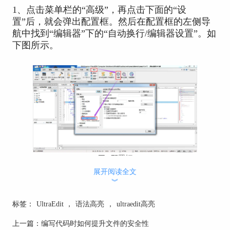
1、点击菜单栏的“高级”，再点击下面的“设
置”后，就会弹出配置框。然后在配置框的左侧导
航中找到“编辑器”下的“自动换行/编辑器设置”。如
下图所示。
图1 配置框
展开阅读全文
︾
2、右侧的“制表站值”以及“缩进空格”一般都设置
为2，当然根据你的个人习惯也可以设置为其他的
标签：
UltraEdit
，
语法高亮
，
ultraedit高亮
数值。
上一篇：
编写代码时如何提升文件的安全性