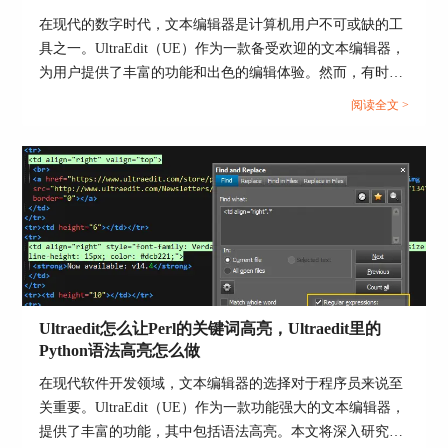
在现代的数字时代，文本编辑器是计算机用户不可或缺的工
图4 代码折叠配置
具之一。UltraEdit（UE）作为一款备受欢迎的文本编辑器，
为用户提供了丰富的功能和出色的编辑体验。然而，有时用
5、在“编辑器显示>>格式化”中也有五个选项可以
户可能会遇到应用程序错误的问题，这不仅影响了工作效
阅读全文 >
选择，如“自动缩进”、“自动缩进换行”等等，这些
率，还让人感到困扰。本文将深入研究为什么使用UE编辑器
格式在编程中都是比较常用的。
会出现应用错误，Ultraedit应用程序错误怎么办。同时，我
们还将分享一些防止UE编辑器报错的实用技巧，以确保你的
编辑体验始终顺畅无阻。...
Ultraedit怎么让Perl的关键词高亮，Ultraedit里的
Python语法高亮怎么做
在现代软件开发领域，文本编辑器的选择对于程序员来说至
图5 代码格式化设置
关重要。UltraEdit（UE）作为一款功能强大的文本编辑器，
提供了丰富的功能，其中包括语法高亮。本文将深入研究如
二、关于代码高亮的设置