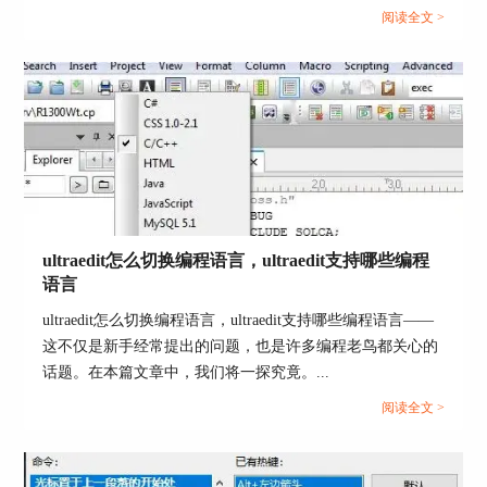
何在UltraEdit中实现Perl关键词的高亮显示，以及如何设置
阅读全文 >
1、在“编辑器显示>>语法高亮”中就可以对代码进
Python语法高亮。此外，我们还将探讨语法高亮对开发人员
行高亮设置了，其中右边的“文档的完整目录名
的好处。让我们一起来学习这些有关UltraEdit的技巧和优
称”会默认显示为UE安装路径的wordfiles目录，若
势。...
此处为空或导入其他格式文件，则可以在最右边的
按钮中进行更改。
下面的“启用语法彩色显示”默认是选中的，“突出
显示新文件”一般需要选择该文件所对应的语言，
如文件是java的，则选择java，如文件是html网页文
件的，则选择html，这样才能使代码显示的高亮效
ultraedit怎么切换编程语言，ultraedit支持哪些编程
果更佳。
语言
ultraedit怎么切换编程语言，ultraedit支持哪些编程语言——
这不仅是新手经常提出的问题，也是许多编程老鸟都关心的
话题。在本篇文章中，我们将一探究竟。...
阅读全文 >