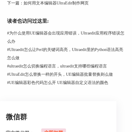
下一篇：
如何用文本编辑器UltraEdit制作网页
读者也访问过这里:
#
为什么使用UE编辑器会出现应用错误，Ultraedit应用程序错误怎
么办
#
Ultraedit怎么让Perl的关键词高亮，Ultraedit里的Python语法高亮
怎么做
图2 设置缩进
#
ultraedit怎么切换编程语言，ultraedit支持哪些编程语言
#
UltraEdit怎么替换一样的开头，UE编辑器批量替换则么做
3、在左侧导航中选择“自动完成>>智能提示>>高
级”，然后在右面看到许多可选框。这里除了第三
#
UE编辑器彩色代码怎么开 UE编辑器自定义语法的颜色
个“自动完成单个符号列表”以及“函数完成时插入
（）”这两个框不选外，其他选项框全部勾上。
微信群