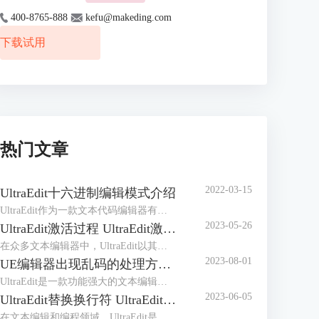
400-8765-888
kefu@makeding.com
下载试用
热门文章
2022-03-15
UltraEdit十六进制编辑模式介绍
UltraEdit作为一款文本代码编辑器有着众多的编辑功能，它的十六进制编辑模式可以说是其核心竞争力，毕竟拥有十六进制编辑功能的编辑器屈指可数。但十六进制编辑不同于普通的编辑，有着很多晦涩之处，初次接触很难掌握用法，所以做个简介是有必要的。
2023-05-26
UltraEdit激活过程 UltraEdit激活许可证怎么获得
在众多文本编辑器中，UltraEdit以其强大的编辑功能和高度的定制性受到了广大用户的欢迎。然而，许多初次使用UltraEdit的用户，对UltraEdit激活过程以及UltraEdit激活许可证怎么获得这两个问题可能令人感到困惑。为了解答这些疑问，本文将详细介绍UltraEdit的激活过程，以及如何获取UltraEdit的激活许可证。
2023-08-01
UE编辑器出现乱码的处理方法 解决UltraEdit中文乱码问题
UltraEdit是一款功能强大的文本编辑器，广泛应用于程序员、网站开发人员和其他文本处理人员的日常工作中。然而，在使用UltraEdit编辑文本时，有时会出现中文乱码的问题，这会严重影响我们的工作效率。本文将介绍UE编辑器中文乱码的处理方法，帮助用户解决中文乱码问题，确保正常编辑和处理中文文本。
2023-06-05
UltraEdit替换换行符 UltraEdit替换功能
在文本编辑和编程领域，UltraEdit是一款广受欢迎的文本编辑器，它具有强大的功能和灵活的操作，可以提高工作效率。本文将介绍UltraEdit替换换行符，UltraEdit替换功能的内容。