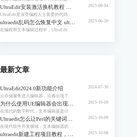
2023-08-04
UltraEdit安装激活换机教程 如何生成脱机许可证
UltraEdit是深受编程人士喜爱的代码编辑器之一，简洁干净的工作界面，标配的语法高亮功能，代码折叠等高效编程功能，并且，还支持HTML、PHP和JavaScript等语法，让代码编辑、文档内容处理更加方便。
2023-06-20
ultraedit乱码怎么恢复中文 ultraedit中文乱码如何设置
在编程和文本编辑过程中，UltraEdit是一款常用的高效编辑器，其强大的功能和易用性得到了全球数以百万计的用户的信赖。然而，我们可能会在使用中遇到一些问题，比如文档的中文乱码。在这篇文章中，我们将解答ultraedit乱码怎么恢复中文，ultraedit中文乱码如何设置的问题。
最新文章
2024-07-30
UltraEdit2024.0新功能介绍
云存储服务进入编辑器，沿着出现了编写脚本和自动化工作流的新方法。
2023-10-09
为什么使用UE编辑器会出现应用错误，Ultraedit应用程序错误怎么办
在现代的数字时代，文本编辑器是计算机用户不可或缺的工具之一。UltraEdit（UE）作为一款备受欢迎的文本编辑器，为用户提供了丰富的功能和出色的编辑体验。然而，有时用户可能会遇到应用程序错误的问题，这不仅影响了工作效率，还让人感到困扰。本文将深入研究为什么使用UE编辑器会出现应用错误，Ultraedit应用程序错误怎么办。同时，我们还将分享一些防止UE编辑器报错的实用技巧，以确保你的编辑体验始终顺畅无阻。
2023-10-09
Ultraedit怎么让Perl的关键词高亮，Ultraedit里的Python语法高亮怎么做
在现代软件开发领域，文本编辑器的选择对于程序员来说至关重要。UltraEdit（UE）作为一款功能强大的文本编辑器，提供了丰富的功能，其中包括语法高亮。本文将深入研究如何在UltraEdit中实现Perl关键词的高亮显示，以及如何设置Python语法高亮。此外，我们还将探讨语法高亮对开发人员的好处。让我们一起来学习这些有关UltraEdit的技巧和优势。
2023-10-08
ultraedit新建工程项目教程，UE怎么管理工程项目文件