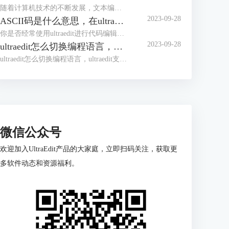
随着计算机技术的不断发展，文本编辑器成为程序员和开发人员的得力助手。而UltraEdit（UE）作为其中的佼佼者，为用户提供了丰富的功能和强大的工程项目管理能力。本文将深入探讨如何在UltraEdit中新建工程项目，以及UE如何高效管理工程项目文件。让我们一起来学习，为你的项目管理提供更多便捷和效率。
2023-09-28
ASCII码是什么意思，在ultraedit如何找到ASCII码
你是否经常使用ultraedit进行代码编辑？或者你是否对“ASCII码是什么意思，在ultraedit如何找到ASCII码”这个问题产生过疑惑？本文将一一解答你的疑问，教你如何更高效地在ultraedit和UE编辑器中使用ASCII码。
2023-09-28
ultraedit怎么切换编程语言，ultraedit支持哪些编程语言
ultraedit怎么切换编程语言，ultraedit支持哪些编程语言——这不仅是新手经常提出的问题，也是许多编程老鸟都关心的话题。在本篇文章中，我们将一探究竟。
微信公众号
欢迎加入UltraEdit产品的大家庭，立即扫码关注，获取更
多软件动态和资源福利。