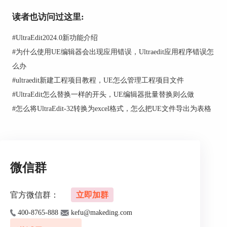
读者也访问过这里:
#
UltraEdit2024.0新功能介绍
#
为什么使用UE编辑器会出现应用错误，Ultraedit应用程序错误怎
么办
图2：软件内打开文档
#
ultraedit新建工程项目教程，UE怎么管理工程项目文件
②.将文档拖动到软件内打开
#
UltraEdit怎么替换一样的开头，UE编辑器批量替换则么做
#
怎么将UltraEdit-32转换为excel格式，怎么把UE文件导出为表格
日常使用中，我们也可以直接将文档拖动到软件
内，也能直接打开文档，如图3所示。
微信群
官方微信群：
立即加群
400-8765-888
kefu@makeding.com