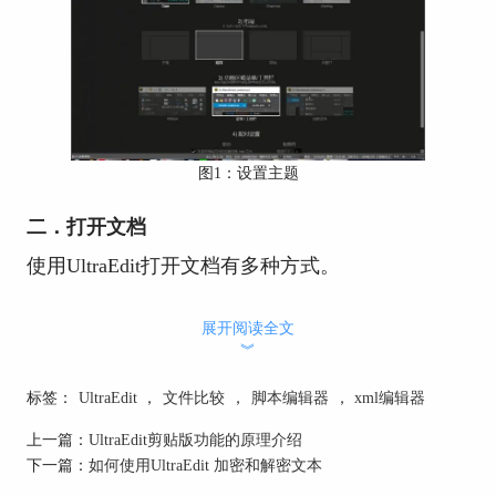
图1：设置主题
二．打开文档
使用UltraEdit打开文档有多种方式。
①软件内打开文档
展开阅读全文
如图2所示，依次点击软件上方菜单栏的“文件”-“打
︾
开”，在弹出的窗口中选择目标文档并确定即可。
标签：
UltraEdit
，
文件比较
，
脚本编辑器
，
xml编辑器
上一篇：
UltraEdit剪贴版功能的原理介绍
下一篇：
如何使用UltraEdit 加密和解密文本