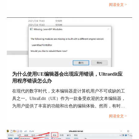
阅读全文 >
三．对文档进行列编辑
日常生活中，我们针对文档的编辑操作基本上都是
行编辑，也就是以行为单位，在水平方向上进行文
字编辑。而列编辑，顾名思义就是以列为单位，在
垂直方向上进行文字编辑。
下面小编将为大家介绍一下UltraEdit上的几个常用
列编辑功能。
①开启列模式
为什么使用UE编辑器会出现应用错误，Ultraedit应
用程序错误怎么办
在进行列编辑之前，需要先开启软件的列模式。如
图5所示，依次点击菜单栏的“列”-“列模式”，即可
在现代的数字时代，文本编辑器是计算机用户不可或缺的工
开启列模式。此时，工具栏上的“列”图标会高亮显
具之一。UltraEdit（UE）作为一款备受欢迎的文本编辑器，
示（图5红圈标记）。
为用户提供了丰富的功能和出色的编辑体验。然而，有时用
开启列模式后，可以在文档中将光标从上至下拉取
户可能会遇到应用程序错误的问题，这不仅影响了工作效
阅读全文 >
一列或者几列来进行编辑操作，比如复制粘贴，删
率，还让人感到困扰。本文将深入研究为什么使用UE编辑器
除剪切。
会出现应用错误，Ultraedit应用程序错误怎么办。同时，我
们还将分享一些防止UE编辑器报错的实用技巧，以确保你的