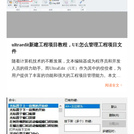
编辑体验始终顺畅无阻。...
ultraedit新建工程项目教程，UE怎么管理工程项目文
件
随着计算机技术的不断发展，文本编辑器成为程序员和开发
图5：开启列模式
人员的得力助手。而UltraEdit（UE）作为其中的佼佼者，为
用户提供了丰富的功能和强大的工程项目管理能力。本文将
②插入/填充列
深入探讨如何在UltraEdit中新建工程项目，以及UE如何高效
阅读全文 >
管理工程项目文件。让我们一起来学习，为你的项目管理提
插入/填充列功能可以在文档任意列插入文字或是
供更多便捷和效率。...
符号，一般常见的使用场景是在代码首列批量添加
#号。
使用方法很简单，将鼠标光标选定在要添加的位置
上，然后点击菜单栏“列”里的“插入/填充列”，在弹
出的文字框内填入想填充的文字或符号即可，如图