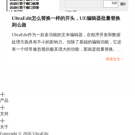
6所示。
UltraEdit怎么替换一样的开头，UE编辑器批量替换
则么做
UltraEdit作为一款多功能的文本编辑器，在程序开发和数据
处理方面具有不小的影响力。但除了基础的编辑功能，它还
有一个经常被忽视但极其强大的功能，那就是批量替换。这
个功能在处理大规模文本数据，尤其是需要替换相同开头或
阅读全文 >
者特定格式的文本时，具有不可或缺的价值。...
图6：插入/填充列
③剪切/删除列
产品
顾名思义，剪切/删除列的功能就是对文档的指定
列数进行剪切或删除操作，小编的文档长度只有21
支持
行，可以通过鼠标选定然后直接操作，但是一些超
大文档的行数会非常多，无法用鼠标选定整个列，
关于
必须通过“剪切/删除列”来批量进行操作。
Copyright © 2026
UltraEdit