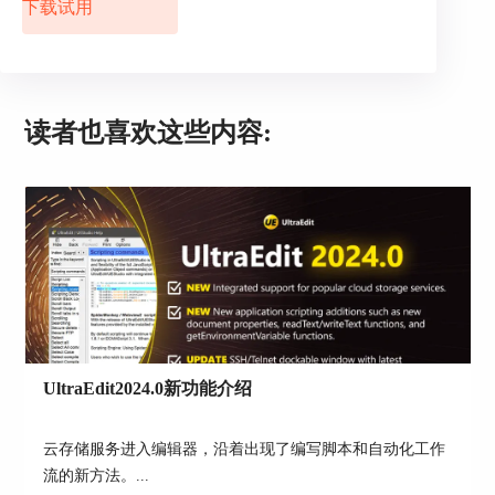
下载试用
图3：将文档拖动到软件内打开
③.将文档拖到软件图标上打开
读者也喜欢这些内容:
和第②步相似，将文档拖动到软件图标也能迅速通
过UltraEdit打开此文档，而无需先打开软件，如图4
所示。
UltraEdit2024.0新功能介绍
云存储服务进入编辑器，沿着出现了编写脚本和自动化工作
图4：将文档拖到软件图标上打开
流的新方法。...