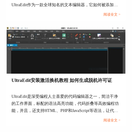
UltraEdit作为一款全球知名的文本编辑器，它如何被添加到
3、其他布局
右键菜单？又如何在Vue中自定义右键菜单？这些问题都是
阅读全文 >
除了以上介绍的两种窗口，还有“平衡”和“精简”布
开发人员关注的焦点。本文将详细介绍怎么把UltraEdit添加
局，大家可以自行尝试，操作方法和上述操作一
到右键菜单和Vue右键自定义菜单怎么做，并探索使用
样，这里就不多赘述。
UltraEdit菜单的好处。...
4、切换主题
切换主题的按钮也在“布局”菜单中，我们首先点
击“布局”按钮，然后选择下级菜单中的“主题”选
项，这里有许多主题可以供我们选择。比如我们选
择“classic”主题。
UltraEdit安装激活换机教程 如何生成脱机许可证
UltraEdit是深受编程人士喜爱的代码编辑器之一，简洁干净
的工作界面，标配的语法高亮功能，代码折叠等高效编程功
能，并且，还支持HTML、PHP和JavaScript等语法，让代码
编辑、文档内容处理更加方便。...
阅读全文 >