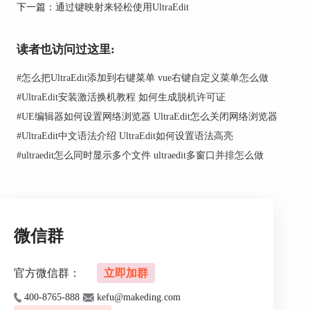
2、多窗口布局
下一篇：
通过键映射来轻松使用UltraEdit
想要设置多窗口布局，首先我们需要点击菜单中
的“布局”，然后点击“布局选项”我们就可以选择多
读者也访问过这里:
窗口布局。
#
怎么把UltraEdit添加到右键菜单 vue右键自定义菜单怎么做
#
UltraEdit安装激活换机教程 如何生成脱机许可证
#
UE编辑器如何设置网络浏览器 UltraEdit怎么关闭网络浏览器
#
UltraEdit中文语法介绍 UltraEdit如何设置语法高亮
#
ultraedit怎么同时显示多个文件 ultraedit多窗口并排怎么做
微信群
官方微信群：
立即加群
400-8765-888
kefu@makeding.com