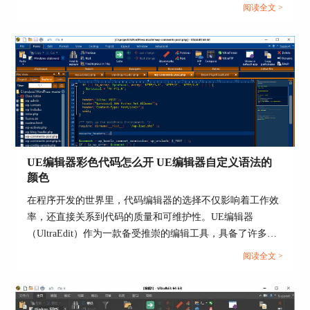
效地在ultraedit和UE编辑器中使用ASCII码。...
阅读全文 >
图4：格式1和2
HTML（超文本标记语言）常用于网页浏览器，
RGB（色彩模式，三原色红、绿、蓝）常用于工程
中的图像处理。
UE编辑器彩色代码怎么开 UE编辑器自定义语法的
颜色
在程序开发的世界里，代码编辑器的选择不仅影响着工作效
率，还直接关系到代码的质量和可维护性。UE编辑器
（UltraEdit）作为一款备受推崇的编辑工具，具备了许多优
秀的特性，特别是在彩色代码和自定义语法颜色方面。本文
阅读全文 >
图5：格式3和4
将详细介绍如何在UE编辑器中启用彩色代码功能，以及如何
个性化设置代码语法的颜色，为您呈现一份详尽的指南。...
使用颜色拾取器过程中，假如我不知道需要的某一
色彩的名称，或者说辨别不了，又或者说我英语水