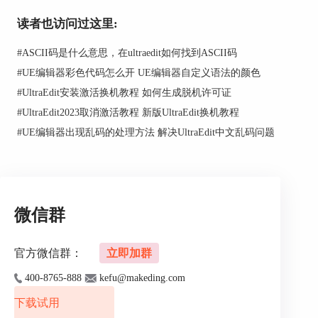
读者也访问过这里:
#
ASCII码是什么意思，在ultraedit如何找到ASCII码
#
UE编辑器彩色代码怎么开 UE编辑器自定义语法的颜色
#
UltraEdit安装激活换机教程 如何生成脱机许可证
#
UltraEdit2023取消激活教程 新版UltraEdit换机教程
#
UE编辑器出现乱码的处理方法 解决UltraEdit中文乱码问题
图2：标准颜色选取
在选取颜色后（这里以选取蓝色为例），可以看到
微信群
颜色拾取器窗口中的一些数据发生改变，这些便是
蓝色对应的颜色数据，可供我们查看、分析、使
用。如图3中，1和2处分别为蓝色的三原色数据，
官方微信群：
立即加群
便于查看和分析。3处是主要的数据格式，便于使
400-8765-888
kefu@makeding.com
用。
下载试用