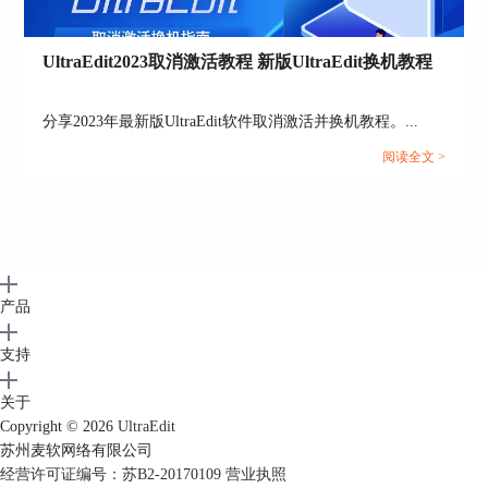
色笔不能选取颜色拾取器窗口中的颜色。
颜色选取后，我们会发现选取的一些颜色并不属于
UltraEdit2023取消激活教程 新版UltraEdit换机教程
UltraEdit自带的140种颜色，此时，我们可以点
击“最接近的颜色”把该颜色置换为140种颜色中与
分享2023年最新版UltraEdit软件取消激活并换机教程。...
之最相似的颜色。
阅读全文 >
产品
支持
图7：颜色置换
关于
假如自己确实会用到那些140种颜色之外的颜色，
Copyright © 2026
UltraEdit
也希望以后还能用到，此时我们可以保存该颜色，
苏州麦软网络有限公司
简单命名之后点击“保存颜色”，这个颜色就会添加
经营许可证编号：苏B2-20170109
营业执照
到140种颜色的选择栏里面，可以选择调用。