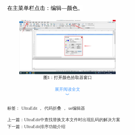
在主菜单栏点击：编辑—颜色。
图1：打开
颜色拾取器窗口
二、
颜色拾取器功能介绍
展开阅读全文
︾
在
颜色拾取器窗口我们可以选择自己需要的颜色，
标签：
UltraEdit
，
代码折叠
，
ue编辑器
UltraEdit总共提供140种标准颜色，涵盖很全。
上一篇：
UltraEdit中查找替换文本文件时出现乱码的解决方案
下一篇：
UltraEdit排序功能介绍