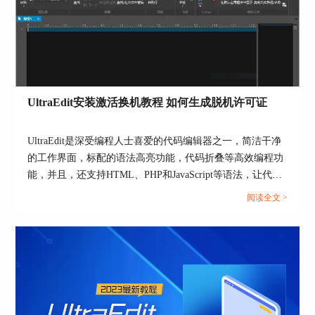
平较次（颜色是英文版的），无法选择时该怎么办
呢？不用担心，UltraEdit会帮我们解决，这也是颜
色拾取器的强大之处——取色笔取色。
点击取色笔，将之拖动到待取色的位置，然后松手
便可以得到颜色数据。
UltraEdit安装激活换机教程 如何生成脱机许可证
UltraEdit是深受编程人士喜爱的代码编辑器之一，简洁干净
的工作界面，标配的语法高亮功能，代码折叠等高效编程功
能，并且，还支持HTML、PHP和JavaScript等语法，让代码
编辑、文档内容处理更加方便。...
阅读全文 >
图6：取色笔取色
取色笔取色的注意事项：取色笔取色是用笔尖取
色，其它位置无效。取色笔只能选取点击取色笔之
后的桌面元素，此时进行其它操作会打断取色。取