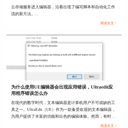
云存储服务进入编辑器，沿着出现了编写脚本和自动化工作
流的新方法。...
阅读全文 >
二、UltraEdit设置背景颜色
另一个重要的个性化配置是设置UltraEdit的背景颜
色。通过调整背景颜色，用户可以根据个人喜好或
工作环境来优化编辑器的可读性和舒适性。以下是
设置UltraEdit背景颜色的方法：
为什么使用UE编辑器会出现应用错误，Ultraedit应
1、打开UltraEdit：首先，打开UltraEdit软件，并进
用程序错误怎么办
入主界面。
在现代的数字时代，文本编辑器是计算机用户不可或缺的工
具之一。UltraEdit（UE）作为一款备受欢迎的文本编辑器，
为用户提供了丰富的功能和出色的编辑体验。然而，有时用
2、进入设置选项：在菜单栏上选
户可能会遇到应用程序错误的问题，这不仅影响了工作效
阅读全文 >
择“Advanced”（高级）选项，然后选