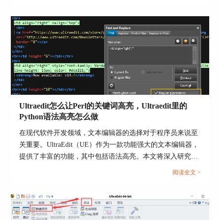
率，还让人感到困扰。本文将深入研究为什么使用UE编辑器
择“Configuration”（配置）。
会出现应用错误，Ultraedit应用程序错误怎么办。同时，我
们还将分享一些防止UE编辑器报错的实用技巧，以确保你的
编辑体验始终顺畅无阻。...
3、打开颜色设置：在配置对话框中，选择“Editor
Display”（编辑器显示）选项。然后，在右侧
的“Color Schemes”（颜色方案）选项卡下找
到“Background Color”（背景颜色）。
Ultraedit怎么让Perl的关键词高亮，Ultraedit里的
4、选择背景颜色：点击“Background Color”旁边的
Python语法高亮怎么做
颜色方块，选择所需的背景颜色。UltraEdit提供了
多种预设颜色，也可以自定义颜色。
在现代软件开发领域，文本编辑器的选择对于程序员来说至
关重要。UltraEdit（UE）作为一款功能强大的文本编辑器，
提供了丰富的功能，其中包括语法高亮。本文将深入研究如
5、调整颜色参数：在颜色选择器中，可以调整颜
何在UltraEdit中实现Perl关键词的高亮显示，以及如何设置
阅读全文 >
色的亮度、饱和度和透明度等参数，以获得满意的
Python语法高亮。此外，我们还将探讨语法高亮对开发人员
背景颜色效果。实时预览功能可以帮助你在调整过
的好处。让我们一起来学习这些有关UltraEdit的技巧和优
程中观察颜色的变化。
势。...