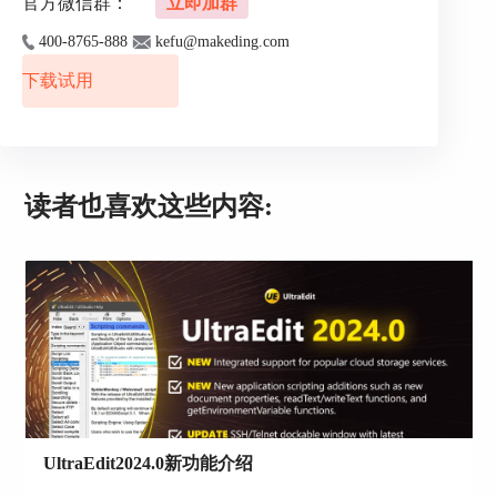
官方微信群：
立即加群
400-8765-888
kefu@makeding.com
4、在右侧的配置面板中，找到并点击"File
下载试用
Types"的设置项。在此，你可以看到UltraEdit支持
的所有编程语言，选择你常用的编程语言作为默认
的语法高亮语言。
读者也喜欢这些内容:
5、选择完毕后，点击下方的"Apply"按钮，然后点
击"OK"按钮，关闭配置窗口。这样，你选择的编程
语言就会成为UltraEdit新建文件的默认语法高亮语
言。
UltraEdit2024.0新功能介绍