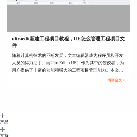
6、保存设置：完成背景颜色调整后，点击“OK”按
钮保存设置。从此以后，UltraEdit的编辑器界面将
采用设定的背景颜色。
ultraedit新建工程项目教程，UE怎么管理工程项目文
7、除了背景颜色，UltraEdit还提供了许多其他可调
件
整的颜色参数，如文本颜色、注释颜色、关键字颜
随着计算机技术的不断发展，文本编辑器成为程序员和开发
色等。用户可以根据个人喜好和需要，通过设置颜
人员的得力助手。而UltraEdit（UE）作为其中的佼佼者，为
色方案来实现更加个性化的编辑器外观。
用户提供了丰富的功能和强大的工程项目管理能力。本文将
深入探讨如何在UltraEdit中新建工程项目，以及UE如何高效
阅读全文 >
管理工程项目文件。让我们一起来学习，为你的项目管理提
供更多便捷和效率。...
产品
支持