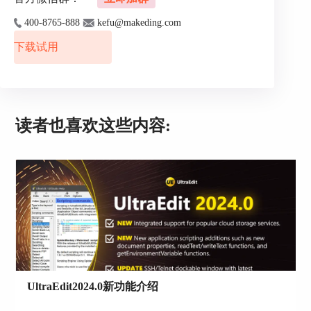
以针对默认的同步规则作统一的调整。如图5所
示，打开UltraCompare主页菜单中的“设置”选项。
400-8765-888
kefu@makeding.com
下载试用
图5：设置选项
接着，如图6所示，在弹出的“配置”功能面板中，
读者也喜欢这些内容:
选择“文件夹同步选项”。然后在“文件夹同步选
项”面板中选择“自定义规则”。
UltraEdit2024.0新功能介绍