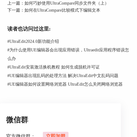
上一篇：
如何巧妙使用UltraCompare同步文件夹（上）
下一篇：
如何在UltraCompare比较模式下编辑文本
图2：操作提示
读者也访问过这里:
同步完成后，如图4所示，可以看到左边文件夹中
的文件已经被删除了。
#
UltraEdit2024.0新功能介绍
#
为什么使用UE编辑器会出现应用错误，Ultraedit应用程序错误怎
么办
#
UltraEdit安装激活换机教程 如何生成脱机许可证
#
UE编辑器出现乱码的处理方法 解决UltraEdit中文乱码问题
#
UE编辑器如何设置网络浏览器 UltraEdit怎么关闭网络浏览器
图3：手动更改同步操作
微信群
二、自定义同步规则
除了手动更改动作来自定义同步规则外，用户也可
官方微信群：
立即加群