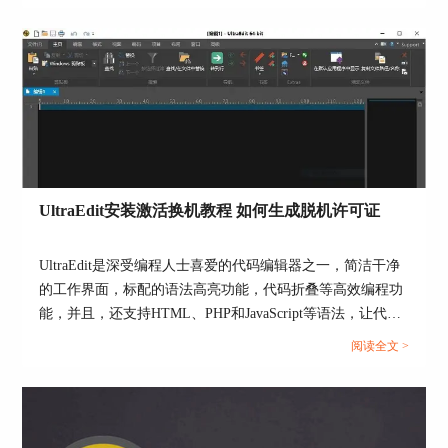
率，还让人感到困扰。本文将深入研究为什么使用UE编辑器
图7：选择规则
会出现应用错误，Ultraedit应用程序错误怎么办。同时，我
然后，如图8所示，在列表所示的差异类型中指定
们还将分享一些防止UE编辑器报错的实用技巧，以确保你的
具体的同步规则。比如，当左边文件较新时，将执
编辑体验始终顺畅无阻。...
行将左边文件复制到右边，并删除右边文件夹文件
的操作。
UltraEdit安装激活换机教程 如何生成脱机许可证
UltraEdit是深受编程人士喜爱的代码编辑器之一，简洁干净
的工作界面，标配的语法高亮功能，代码折叠等高效编程功
能，并且，还支持HTML、PHP和JavaScript等语法，让代码
图8：自定义动作
编辑、文档内容处理更加方便。...
阅读全文 >
以上就是如何更改UltraCompare默认同步规则的全
部演示内容。在上一节中，小编还详细介绍了
UltraCompare同步文件夹的方法。获取上一节内
容，欢迎访问UltraEdit中文网站继续探索。