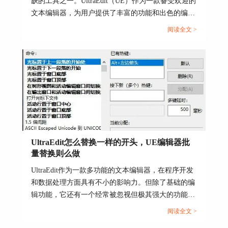
缺的工具之一。UltraEdit（UE）作为一款备受欢迎的
文本编辑器，为用户提供了丰富的功能和出色的编辑
体验。然而，有时用户可能会遇到应用程序错误的问
阅读全文 >
题，这不仅影响了工作效率，还让人感到困扰。本文
图5 页面预览效果
将深入研究为什么使用UE编辑器会出现应用错误，
Ultraedit应用程序错误怎么办。同时，我们还将分享
二、指定浏览器预览
一些防止UE编辑器报错的实用技巧，以确保你的编
除了上面介绍的直接在UltraEdit软件内进行预
辑体验始终顺畅无阻。...
览外，还可以在指定浏览器中进行预览。
1、我们需要先将这个文件进行保存。点击“文
件>>保存”或按快捷键“CTRL+S”.
UltraEdit怎么替换一样的开头，UE编辑器批
量替换则么做
UltraEdit作为一款多功能的文本编辑器，在程序开发
和数据处理方面具有不小的影响力。但除了基础的编
辑功能，它还有一个经常被忽视但极其强大的功能，
那就是批量替换。这个功能在处理大规模文本数据，
阅读全文 >
尤其是需要替换相同开头或者特定格式的文本时，具