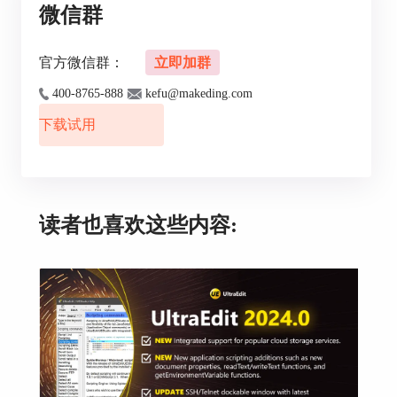
微信群
官方微信群：
立即加群
图2 代码编写
400-8765-888
kefu@makeding.com
3、可以点击上面的“编码>>切换浏览器视图”，
就可以对前端代码进行编译。若要返回代码编
下载试用
辑视图，只需要再次点击上面的“切换浏览器视
图”即可。
读者也喜欢这些内容:
图3 网页预览
3、如图3所示，这时发现页面中的中文出现了