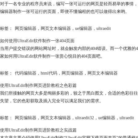
对于一名专业的程序员来说，编写一张可运行的网页是轻而易举的事情，但对
编辑器制作一张可运行的页面，即便不懂编程的也可以做得出来哟。
标签：
网页编辑器
，
网页文本编辑器
，
ue编辑器
，
ultraedit
如何使用UltraEdit软件制作一张404页面
当用户提交错误的网站网址时，就会触发内部的404错误。而一个优雅的
家如何用UltraEdit软件制作一张赏心悦目的404页面吧。
标签：
代码编辑器
，
html代码
，
网页编辑器
，
网页文本编辑器
使用UltraEdit制作网页进阶教程之色彩篇
我们所接触的网页大多是绚丽多彩的，较之于黑白图文，合适的色彩往往给
失望，它的色彩获取及插入完全可以满足我们的需求。
标签：
网页编辑器
，
网页文本编辑器
，
ultraedit32
，
ue编辑器
，
ultraedit
使用UltraEdit制作网页进阶教程之实战篇
本文章主要介绍使用UltraEdit制作“UltraEdit官网下载页面首