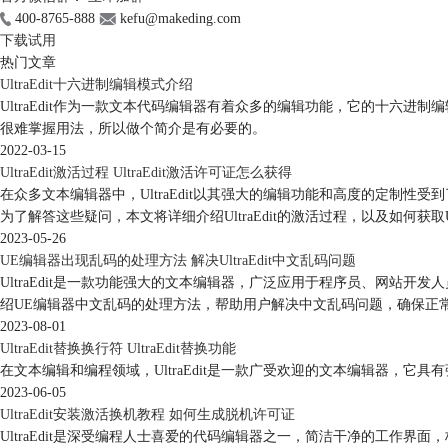
400-8765-888
kefu@makeding.com
下载试用
热门文章
UltraEdit十六进制编辑模式介绍
UltraEdit作为一款文本代码编辑器有着众多的编辑功能，它的十
很难掌握用法，所以做个简介是有必要的。
2022-03-15
UltraEdit激活过程 UltraEdit激活许可证怎么获得
在众多文本编辑器中，UltraEdit以其强大的编辑功能和高度的定制性受到了广
为了解答这些疑问，本文将详细介绍UltraEdit的激活过程，以及如何获取Ul
2023-05-26
UE编辑器出现乱码的处理方法 解决UltraEdit中文乱码问题
UltraEdit是一款功能强大的文本编辑器，广泛应用于程序员、网站开
绍UE编辑器中文乱码的处理方法，帮助用户解决中文乱码问题，确保正
2023-08-01
UltraEdit替换换行符 UltraEdit替换功能
在文本编辑和编程领域，UltraEdit是一款广受欢迎的文本编辑器，它具有强
2023-06-05
UltraEdit安装激活换机教程 如何生成脱机许可证
UltraEdit是深受编程人士喜爱的代码编辑器之一，简洁干净的工作界面