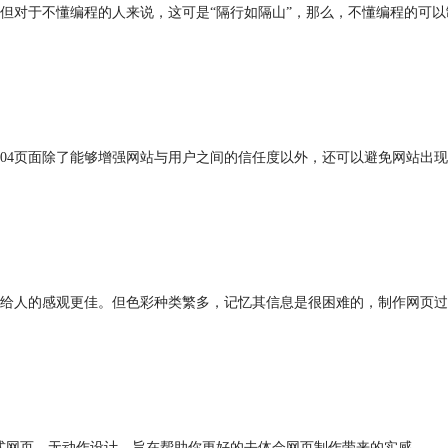
于不懂编程的人来说，这可是“隔行如隔山”，那么，不懂编程的可以制作网
404页面除了能够增强网站与用户之间的信任度以外，还可以避免网站出现
人的感观更佳。但色彩种类繁多，记忆其信息是很困难的，制作网页过程中不
页”的普通样式网页，无动作设计。旨在帮助你更好的去体会网页制作带来的实感。