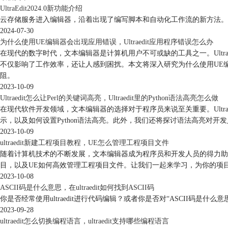
UltraEdit2024.0新功能介绍
云存储服务进入编辑器，沿着出现了编写脚本和自动化工作流的新方法。
2024-07-30
为什么使用UE编辑器会出现应用错误，Ultraedit应用程序错误怎么办
在现代的数字时代，文本编辑器是计算机用户不可或缺的工具之一。Ult
不仅影响了工作效率，还让人感到困扰。本文将深入研究为什么使用UE编辑
阻。
2023-10-09
Ultraedit怎么让Perl的关键词高亮，Ultraedit里的Python语法高亮怎么做
在现代软件开发领域，文本编辑器的选择对于程序员来说至关重要。UltraE
示，以及如何设置Python语法高亮。此外，我们还将探讨语法高亮对开发人
2023-10-09
ultraedit新建工程项目教程，UE怎么管理工程项目文件
随着计算机技术的不断发展，文本编辑器成为程序员和开发人员的得力助手。而
目，以及UE如何高效管理工程项目文件。让我们一起来学习，为你的项
2023-10-08
ASCII码是什么意思，在ultraedit如何找到ASCII码
你是否经常使用ultraedit进行代码编辑？或者你是否对“ASCII码是什么意
2023-09-28
ultraedit怎么切换编程语言，ultraedit支持哪些编程语言