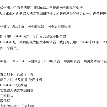
如何用几个简单的技巧在UltraEdit中提高网页编辑的效率
UltraEdit不但是强大的文本编辑软件，还是程序员的得力助手。许多程序
标签：
UltraEdit
，
网页编辑器
，
网页文本编辑器
如何用UltraEdit制作一个广告安全提示的页面
UltraEdit是一款功能强大的文本编辑器，我们可以用UltraEdit来制
作一个网页。
标签：
UltraEdit
，
ue编辑器
，
html编辑器
，
网页编辑器
，
网页文本编辑器
首页
1
2
下一页
最后一页
新手入门
常见问题
使用技巧
UltraEdit 中文网站
功能强大的文本编辑器
立即购买
微信群
官方微信群：
立即加群