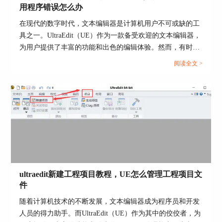
用程序错误怎么办
在现代的数字时代，文本编辑器是计算机用户不可或缺的工
具之一。UltraEdit（UE）作为一款备受欢迎的文本编辑器，
为用户提供了丰富的功能和出色的编辑体验。然而，有时用
户可能会遇到应用程序错误的问题，这不仅影响了工作效
阅读全文 >
图4：传统菜单切换到现代菜单界面
率，还让人感到困扰。本文将深入研究为什么使用UE编辑器
会出现应用错误，Ultraedit应用程序错误怎么办。同时，我
小结
们还将分享一些防止UE编辑器报错的实用技巧，以确保你的
UltraEdit既有Ribbon功能区的现代菜单，也保留了
编辑体验始终顺畅无阻。...
传统意义的下拉式菜单和工具栏，让用户自己去选
择自己喜欢的、习惯的菜单工具，这样的软件设计
让用户感觉到
UltraEdit
就是为自己设计的。
下一章节将详细讲述如何自定义传统菜单和工具
栏，如何给工具栏添加功能控件。
ultraedit新建工程项目教程，UE怎么管理工程项目文
作者：东佛
件
随着计算机技术的不断发展，文本编辑器成为程序员和开发
人员的得力助手。而UltraEdit（UE）作为其中的佼佼者，为