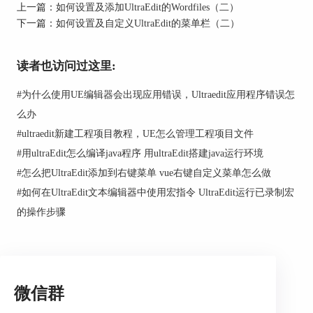
上一篇：
如何设置及添加UltraEdit的Wordfiles（二）
下一篇：
如何设置及自定义UltraEdit的菜单栏（二）
读者也访问过这里:
#
为什么使用UE编辑器会出现应用错误，Ultraedit应用程序错误怎
么办
图2：传统菜单界面
#
ultraedit新建工程项目教程，UE怎么管理工程项目文件
#
用ultraEdit怎么编译java程序 用ultraEdit搭建java运行环境
两种工具栏/菜单模式的切换
#
怎么把UltraEdit添加到右键菜单 vue右键自定义菜单怎么做
UltraEdit在默认使用现代菜单的基础上，还保留传
#
如何在UltraEdit文本编辑器中使用宏指令 UltraEdit运行已录制宏
统菜单，完全体现了一切为用户的理念。小伙伴可
以根据自己的使用习惯，在现代菜单和传统菜单之
的操作步骤
间相互切换。
现代菜单切换到传统菜单
鼠标右键在Ribbon功能区的空白处点击，在右键菜
单选择“工具栏/菜单模式”-“传统菜单”，那么现代
微信群
菜单界面就转换为传统菜单界面。