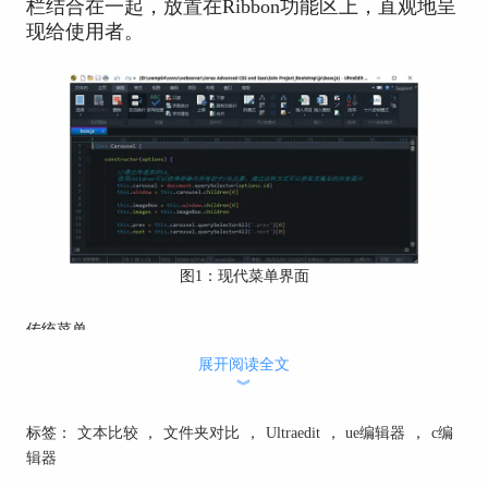
栏结合在一起，放置在Ribbon功能区上，直观地呈
现给使用者。
图1：现代菜单界面
传统菜单
UltraEdit的传统菜单也是由两部分组成：下拉式菜
展开阅读全文
单和工具栏。使用者通过点击打开下拉菜单，查找
︾
并获得功能控件。也可以把某些常用的功能控件添
加到工具栏上。
标签：
文本比较
，
文件夹对比
，
Ultraedit
，
ue编辑器
，
c编
辑器