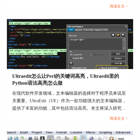
户可能会遇到应用程序错误的问题，这不仅影响了工作效
阅读全文 >
率，还让人感到困扰。本文将深入研究为什么使用UE编辑器
会出现应用错误，Ultraedit应用程序错误怎么办。同时，我
们还将分享一些防止UE编辑器报错的实用技巧，以确保你的
图5：添加其他工具栏
编辑体验始终顺畅无阻。...
新建“工具栏”
UltraEdit除了可以添加自带的四个工具栏外，还可
以让用户建立自己的工具栏。
在“定义”-“工具栏”选项界面，选择“新建”，“工具
条名称”一栏填写工具栏的名称（小编在这里填写
Ultraedit怎么让Perl的关键词高亮，Ultraedit里的
Python语法高亮怎么做
的是“应用程序”），然后点击“确定”，就建立了自
己的“应用程序工具栏”。工具栏建立好后，就可以
在现代软件开发领域，文本编辑器的选择对于程序员来说至
添加功能控件了。
关重要。UltraEdit（UE）作为一款功能强大的文本编辑器，
提供了丰富的功能，其中包括语法高亮。本文将深入研究如
何在UltraEdit中实现Perl关键词的高亮显示，以及如何设置
阅读全文 >
Python语法高亮。此外，我们还将探讨语法高亮对开发人员
的好处。让我们一起来学习这些有关UltraEdit的技巧和优
势。...