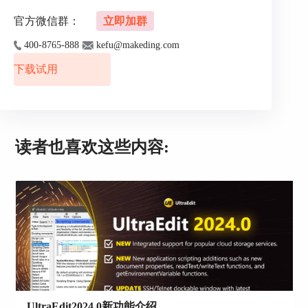
官方微信群：
立即加群
图3：“定义”选项界面
400-8765-888
kefu@makeding.com
下载试用
“命令”- 给主工具栏添加下拉菜单上的功能命令
根据菜单栏的分类，把下拉菜单中的功能命令通过
图标按钮的方式添加到主工具栏上。
例如，可以把“格式”的“左对齐”功能项，用鼠标把
图标拖动到工具栏上，相当于在工具栏上添加
读者也喜欢这些内容:
了“左对齐”这个图标按钮。如果把工具栏上某个图
标按钮移出来，就相当于在工具栏上把这个图标按
钮删除了。
UltraEdit2024.0新功能介绍