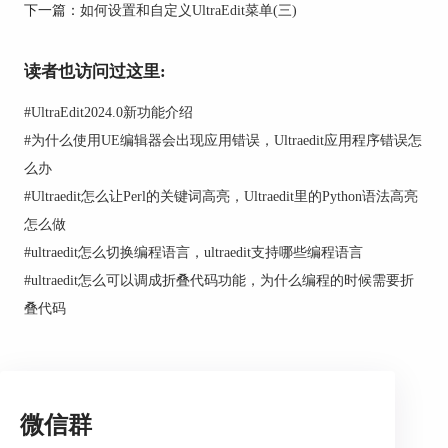
下一篇：
如何设置和自定义UltraEdit菜单(三)
图2：编辑主工具栏
自定义工具栏
读者也访问过这里:
工具栏的右端“工具栏选项”-“添加后者按钮(A)”选
#
UltraEdit2024.0新功能介绍
择“定义…”，在“定义”选项界面，可以根据“命
令”和“工具栏”两个选项来自定义工具栏。
#
为什么使用UE编辑器会出现应用错误，Ultraedit应用程序错误怎
么办
#
Ultraedit怎么让Perl的关键词高亮，Ultraedit里的Python语法高亮
怎么做
#
ultraedit怎么切换编程语言，ultraedit支持哪些编程语言
#
ultraedit怎么可以调成折叠代码功能，为什么编程的时候需要折
叠代码
微信群