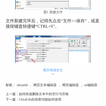
图1 新建文件
文件新建完毕后，记得先点击“文件>>保存”，或直
接按键盘快捷键“CTRL+S”。
展开阅读全文
︾
图2 保存
标签：
ultraedit
，
网页文本编辑器
，
网页编辑器
，
ue编辑器
在弹出的“另存为”框中，你就可以选择对应的保存
上一篇：
如何快速删除文本中的空行与空格
路径，文件名也可以根据实际需要进行命名。注意
下一篇：
UltraEdit的加密功能如何使用
事项：注意把下面的“保存类型”选择