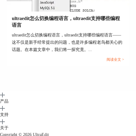
图7 点击“HTML背景颜色”
ultraedit怎么切换编程语言，ultraedit支持哪些编程
在弹出的“颜色拾取器”框中，提供了多种不同格式
语言
的颜色设置，如三原色设置、十进制设置以及十六
进制设置等等。当然，如果你对颜色的代码不太熟
ultraedit怎么切换编程语言，ultraedit支持哪些编程语言——
悉，那么可以点击左上角红色框内的按钮进行选
这不仅是新手经常提出的问题，也是许多编程老鸟都关心的
择。
话题。在本篇文章中，我们将一探究竟。...
阅读全文 >
产品
支持
关于
Copyright © 2026
UltraEdit