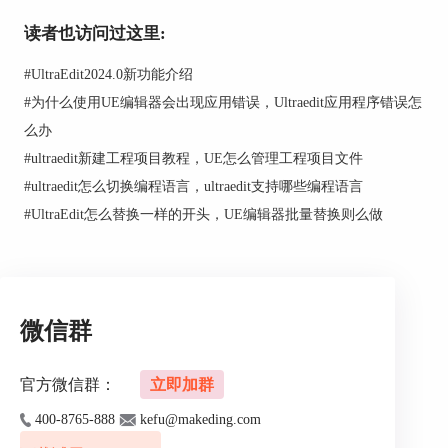
为“HTML/Java”文件，因为网页文件只有后缀名
读者也访问过这里:
为“html”才可以运行的。
#
UltraEdit2024.0新功能介绍
#
为什么使用UE编辑器会出现应用错误，Ultraedit应用程序错误怎
么办
#
ultraedit新建工程项目教程，UE怎么管理工程项目文件
#
ultraedit怎么切换编程语言，ultraedit支持哪些编程语言
#
UltraEdit怎么替换一样的开头，UE编辑器批量替换则么做
微信群
图3 保存设置
官方微信群：
立即加群
400-8765-888
kefu@makeding.com
二、编写代码