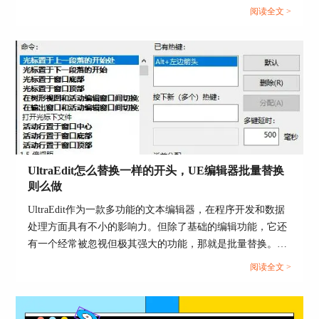
效地在ultraedit和UE编辑器中使用ASCII码。...
阅读全文 >
我们在将文件地址添加到每个文件名之前的时候，
可以使用查找和替换中的正则表达式功能（中文网
站有相关文档可以去查看）。使用快捷键Ctrl+F进
入查找和替换界面，第一步在‘查找什么对话’框中
输入%号（%号是匹配行首的意思），第二步在‘替
换为’对话框中粘贴文件地址，粘贴完地址之后需
要在最后再补一个英文的‘\’。
UltraEdit怎么替换一样的开头，UE编辑器批量替换
则么做
UltraEdit作为一款多功能的文本编辑器，在程序开发和数据
处理方面具有不小的影响力。但除了基础的编辑功能，它还
有一个经常被忽视但极其强大的功能，那就是批量替换。这
图5：快捷菜单栏
个功能在处理大规模文本数据，尤其是需要替换相同开头或
阅读全文 >
者特定格式的文本时，具有不可或缺的价值。...