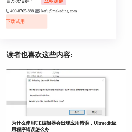
官方微信群：
立即加群
CMD窗口中获得文件目录名称的命令）。
400-8765-888
kefu@makeding.com
下载试用
读者也喜欢这些内容:
图2：获得文件名称
3、在UltraEdit中编辑文件路径
首先将CMD窗口中的文件名复制到UltraEdit中后，
我们需要删除文件前的时间和大小。在删除文件前
的信息时我们可以选用列模式，在上方菜单栏点击
列模式，然后再对文本进行编辑就方便的多。
为什么使用UE编辑器会出现应用错误，Ultraedit应
用程序错误怎么办