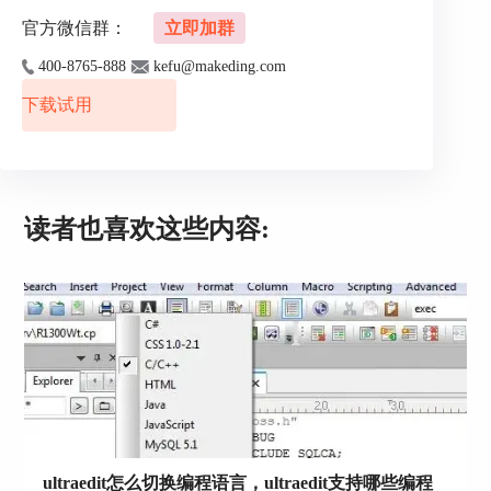
图片1 HTML精简器所在位置
官方微信群：
立即加群
400-8765-888
kefu@makeding.com
小编在此总结了一张HTML精简器有关字符编码类
型转换的表格：
下载试用
读者也喜欢这些内容:
图片2 字符编码精简转换图
CSS样式构建器
CSS作为HTML的关联性文件，UltraEdit也为其建
立了快捷语言的功能。该功能会帮助用户快速生成
网页中的元素样式（公共样式)，但是无法生成
CSS2所有的元素样式。
ultraedit怎么切换编程语言，ultraedit支持哪些编程