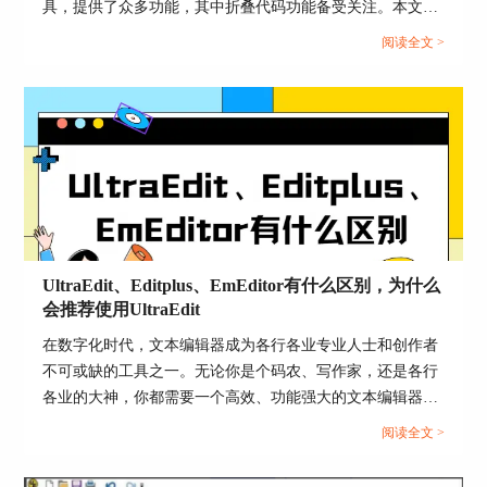
具，提供了众多功能，其中折叠代码功能备受关注。本文将
深入探讨如何启用UE的折叠代码功能，以及折叠代码在编程
阅读全文 >
过程中的重要性。编程不再是繁琐的任务，通过合理利用UE
的功能，您将事半功倍。...
图片3 CSS样式构建器--背景设置
字体/文本选项可以设置font（字体系列/样式/大小/
UltraEdit、Editplus、EmEditor有什么区别，为什么
变量/粗细）、color（字体颜色）、font-stretch（字
会推荐使用UltraEdit
体拉抻）、text-indent（文本缩进）、text-align（文
在数字化时代，文本编辑器成为各行各业专业人士和创作者
本对齐）、text-decoration（字体修饰）、text-
不可或缺的工具之一。无论你是个码农、写作家，还是各行
transform（大/小写）共计七种属性。
各业的大神，你都需要一个高效、功能强大的文本编辑器来
处理你的文字、代码和数据。在这个领域，UltraEdit、
阅读全文 >
Editplus和EmEditor都是炙手可热的选择。今天，咱们就深入
挖掘一下UltraEdit、Editplus、EmEditor有什么区别，还要告