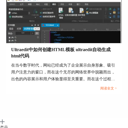
诉你为什么会推荐使用UltraEdit。...
Ultraedit中如何创建HTML模板 ultraedit自动生成
html代码
图片4 字体/文本设置图
在当今数字时代，网站已经成为了企业展示自身形象、吸引
用户注意力的窗口，而在这个无尽的网络世界中脱颖而出，
边缘/位置可以用于设置列边距以及块位置（block
出色的内容展示和用户体验显得至关重要。而在这个过程
板块）。
中，HTML作为构建网页的语言，扮演着举足轻重的角色。
阅读全文 >
然而，要创建精美且高效的网页，需要强大的文本编辑工
其中页边距可以设置：margin-top（页边距顶
具。在这一领域，Ultraedit作为一款备受推崇的文本编辑
部）、margin-right（页边距右侧）、margin-
bottom（页边距底部）、margin-left（页边距左
器，不仅在文本处理方面功能强大，还在创建HTML模板和
侧）。
自动生成HTML代码方面具备独特的优势。本文将介绍
Ultraedit中如何创建HTML模板，ultraedit自动生成html代码
填充包括：padding-top（顶部填充）、padding-
的内容。...
产品