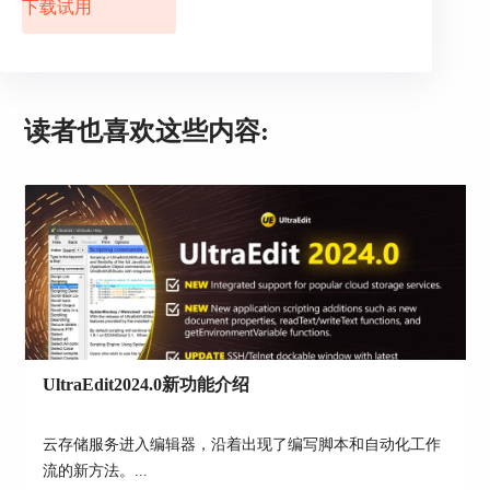
下载试用
读者也喜欢这些内容:
图4：添加主题
自定义界面风格
UltraEdit2024.0新功能介绍
若还有需要调整的，可选择自定义界面风格。
UltraEdit中点击布局，再点击主题，打开管理主题
云存储服务进入编辑器，沿着出现了编写脚本和自动化工作
对话框。在应用程序选项卡中，点击应用程序风格
流的新方法。...
选择自定义。点击设置字体可更改字体并设置字体