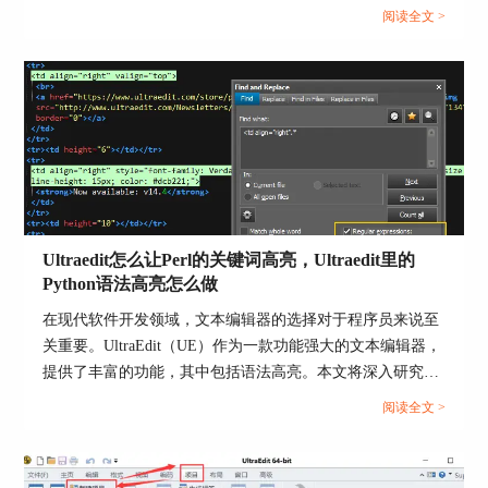
样式和大小。
阅读全文 >
Ultraedit怎么让Perl的关键词高亮，Ultraedit里的
Python语法高亮怎么做
在现代软件开发领域，文本编辑器的选择对于程序员来说至
图5：自定义应用程序风格
关重要。UltraEdit（UE）作为一款功能强大的文本编辑器，
提供了丰富的功能，其中包括语法高亮。本文将深入研究如
选择了自定义应用程序风格，才可选择不同窗口设
何在UltraEdit中实现Perl关键词的高亮显示，以及如何设置
阅读全文 >
置风格。若此时想修改按钮背景颜色，可以在设置
Python语法高亮。此外，我们还将探讨语法高亮对开发人员
风格下拉框中选择按钮，然后设置背景梯度，选择
的好处。让我们一起来学习这些有关UltraEdit的技巧和优
按钮点击前、点击后、鼠标选中时的背景颜色，这
势。...