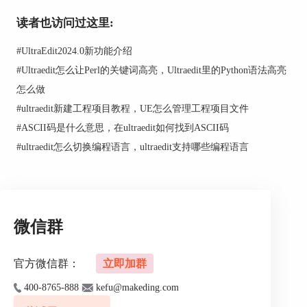
题是否支持Windows系统。
读者也访问过这里:
#
UltraEdit2024.0新功能介绍
#
Ultraedit怎么让Perl的关键词高亮，Ultraedit里的Python语法高亮
怎么做
#
ultraedit新建工程项目教程，UE怎么管理工程项目文件
#
ASCII码是什么意思，在ultraedit如何找到ASCII码
#
ultraedit怎么切换编程语言，ultraedit支持哪些编程语言
图3：下载主题
微信群
下载完成后在UltraEdit中添加主题文件。打开
UltraEdit主界面，点击布局，再点击主题，会弹出
官方微信群：
立即加群
管理主题对话框。点击对话框中的“＋”，再点击加
入现有主题，在电脑的磁盘目录中找到下载好的主
400-8765-888
kefu@makeding.com
题文件，选中后点击打开即可添加并应用该主题。