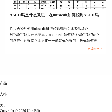
可修改输出窗口的字体和颜色。
以上介绍了如何设置UltraEdit的界面风格。若想了
解UltraEdit更多功能，可以进入UltraEdit中文官网
ASCII码是什么意思，在ultraedit如何找到ASCII码
查看。
你是否经常使用ultraedit进行代码编辑？或者你是否
作者：TiaNa
对“ASCII码是什么意思，在ultraedit如何找到ASCII码”这个
问题产生过疑惑？本文将一一解答你的疑问，教你如何更高
效地在ultraedit和UE编辑器中使用ASCII码。...
阅读全文 >
产品
支持
关于
Copyright © 2026
UltraEdit