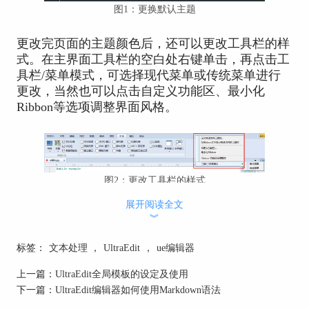
图1：更换默认主题
更改完页面的主题颜色后，还可以更改工具栏的样
式。在主界面工具栏的空白处右键单击，再点击工
具栏/菜单模式，可选择现代菜单或传统菜单进行
更改，当然也可以点击自定义功能区、最小化
Ribbon等选项调整界面风格。
图2：更改工具栏的样式
展开阅读全文
︾
下载安装主题风格
如果不习惯使用UltraEdit提供的主题，我们还可以
标签：
文本处理
，
UltraEdit
，
ue编辑器
自行下载主题。打开浏览器，进入UltraEdit英文网
站，再进入下载主题的页面，页面中有主题名和对
上一篇：
UltraEdit全局模板的设定及使用
应的预览图。点击预览图可放大图片，点击
下一篇：
UltraEdit编辑器如何使用Markdown语法
Download theme可下载主题文件，下载时注意该主