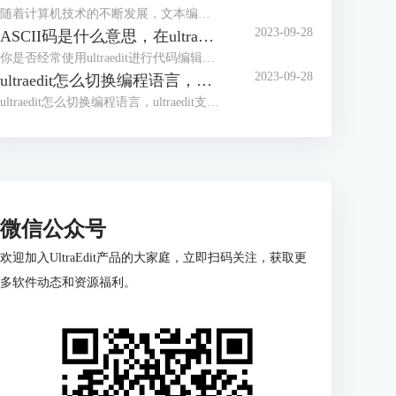
随着计算机技术的不断发展，文本编辑器成为程序员和开发人员的得力助手。而UltraEdit（UE）作为其中的佼佼者，为用户提供了丰富的功能和强大的工程项目管理能力。本文将深入探讨如何在UltraEdit中新建工程项目，以及UE如何高效管理工程项目文件。让我们一起来学习，为你的项目管理提供更多便捷和效率。
2023-09-28
ASCII码是什么意思，在ultraedit如何找到ASCII码
你是否经常使用ultraedit进行代码编辑？或者你是否对“ASCII码是什么意思，在ultraedit如何找到ASCII码”这个问题产生过疑惑？本文将一一解答你的疑问，教你如何更高效地在ultraedit和UE编辑器中使用ASCII码。
2023-09-28
ultraedit怎么切换编程语言，ultraedit支持哪些编程语言
ultraedit怎么切换编程语言，ultraedit支持哪些编程语言——这不仅是新手经常提出的问题，也是许多编程老鸟都关心的话题。在本篇文章中，我们将一探究竟。
微信公众号
欢迎加入UltraEdit产品的大家庭，立即扫码关注，获取更
多软件动态和资源福利。