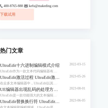
400-8765-888
kefu@makeding.com
下载试用
热门文章
2022-03-15
UltraEdit十六进制编辑模式介绍
UltraEdit作为一款文本代码编辑器有着众多的编辑功能，它的十六进制编辑模式可以说是其核心竞争力，毕竟拥有十六进制编辑功能的编辑器屈指可数。但十六进制编辑不同于普通的编辑，有着很多晦涩之处，初次接触很难掌握用法，所以做个简介是有必要的。
2023-05-26
UltraEdit激活过程 UltraEdit激活许可证怎么获得
在众多文本编辑器中，UltraEdit以其强大的编辑功能和高度的定制性受到了广大用户的欢迎。然而，许多初次使用UltraEdit的用户，对UltraEdit激活过程以及UltraEdit激活许可证怎么获得这两个问题可能令人感到困惑。为了解答这些疑问，本文将详细介绍UltraEdit的激活过程，以及如何获取UltraEdit的激活许可证。
2023-08-01
UE编辑器出现乱码的处理方法 解决UltraEdit中文乱码问题
UltraEdit是一款功能强大的文本编辑器，广泛应用于程序员、网站开发人员和其他文本处理人员的日常工作中。然而，在使用UltraEdit编辑文本时，有时会出现中文乱码的问题，这会严重影响我们的工作效率。本文将介绍UE编辑器中文乱码的处理方法，帮助用户解决中文乱码问题，确保正常编辑和处理中文文本。
2023-06-05
UltraEdit替换换行符 UltraEdit替换功能
在文本编辑和编程领域，UltraEdit是一款广受欢迎的文本编辑器，它具有强大的功能和灵活的操作，可以提高工作效率。本文将介绍UltraEdit替换换行符，UltraEdit替换功能的内容。