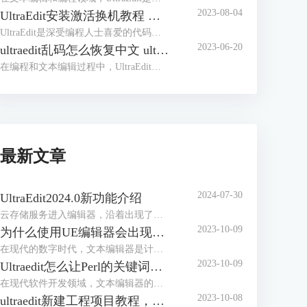
2023-08-04
UltraEdit安装激活换机教程 如何生成脱机许可证
UltraEdit是深受编程人士喜爱的代码编辑器之一，简洁干净的工作界面，标配的语法高亮功能，代码折叠等高效编程功能，并且，还支持HTML、PHP和JavaScript等语法，让代码编辑、文档内容处理更加方便。
2023-06-20
ultraedit乱码怎么恢复中文 ultraedit中文乱码如何设置
在编程和文本编辑过程中，UltraEdit是一款常用的高效编辑器，其强大的功能和易用性得到了全球数以百万计的用户的信赖。然而，我们可能会在使用中遇到一些问题，比如文档的中文乱码。在这篇文章中，我们将解答ultraedit乱码怎么恢复中文，ultraedit中文乱码如何设置的问题。
最新文章
2024-07-30
UltraEdit2024.0新功能介绍
云存储服务进入编辑器，沿着出现了编写脚本和自动化工作流的新方法。
2023-10-09
为什么使用UE编辑器会出现应用错误，Ultraedit应用程序错误怎么办
在现代的数字时代，文本编辑器是计算机用户不可或缺的工具之一。UltraEdit（UE）作为一款备受欢迎的文本编辑器，为用户提供了丰富的功能和出色的编辑体验。然而，有时用户可能会遇到应用程序错误的问题，这不仅影响了工作效率，还让人感到困扰。本文将深入研究为什么使用UE编辑器会出现应用错误，Ultraedit应用程序错误怎么办。同时，我们还将分享一些防止UE编辑器报错的实用技巧，以确保你的编辑体验始终顺畅无阻。
2023-10-09
Ultraedit怎么让Perl的关键词高亮，Ultraedit里的Python语法高亮怎么做
在现代软件开发领域，文本编辑器的选择对于程序员来说至关重要。UltraEdit（UE）作为一款功能强大的文本编辑器，提供了丰富的功能，其中包括语法高亮。本文将深入研究如何在UltraEdit中实现Perl关键词的高亮显示，以及如何设置Python语法高亮。此外，我们还将探讨语法高亮对开发人员的好处。让我们一起来学习这些有关UltraEdit的技巧和优势。
2023-10-08
ultraedit新建工程项目教程，UE怎么管理工程项目文件