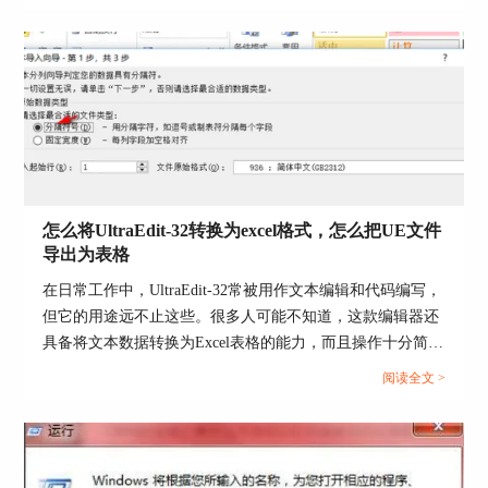
者特定格式的文本时，具有不可或缺的价值。...
闭”，可依据需要，选择“关闭文件”、“关闭所有文
件”、“关闭除此之外的所有文件”。
怎么将UltraEdit-32转换为excel格式，怎么把UE文件
导出为表格
在日常工作中，UltraEdit-32常被用作文本编辑和代码编写，
但它的用途远不止这些。很多人可能不知道，这款编辑器还
图6：文件的关闭界面
具备将文本数据转换为Excel表格的能力，而且操作十分简
便。接下来，本文将详细解析怎么将UltraEdit-32转换为excel
二、第二部分：加密、解密文件
阅读全文 >
格式，怎么把UE文件导出为表格的内容。...
第一步：加密文件。点击菜单栏的“高级”，选
择“加密文件”。