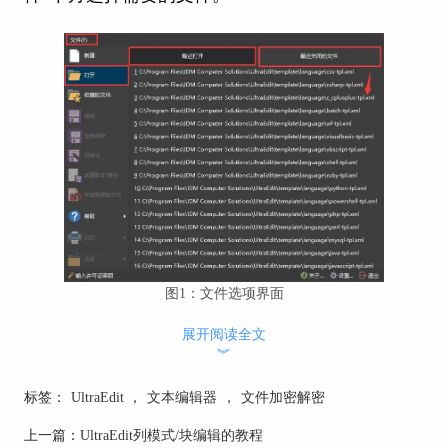
图1：文件选项界面
展开阅读全文
也可以在弹出的“打开”界面中，单击选中所需要的
︾
文件；若需要打开多个非连续排列的文件，单击选
中一个文件，长按住Ctrl键，依次点击需要的文件
标签：
UltraEdit
，
文本编辑器
，
文件加密解密
即可；若需要打开文件夹下的连续排列的文件或是
全部文件，单击第一个文件，按住shift键，点击最
上一篇：
UltraEdit列模式/块编辑的教程