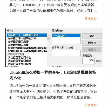
具之一。UltraEdit（UE）作为一款备受欢迎的文本编辑器，
为用户提供了丰富的功能和出色的编辑体验。然而，有时用
户可能会遇到应用程序错误的问题，这不仅影响了工作效
阅读全文 >
率，还让人感到困扰。本文将深入研究为什么使用UE编辑器
图4：切换文件界面
会出现应用错误，Ultraedit应用程序错误怎么办。同时，我
们还将分享一些防止UE编辑器报错的实用技巧，以确保你的
第三步：关闭文件。有2种方法，方法一，单击需
编辑体验始终顺畅无阻。...
要关闭的选项卡的“×”标志，即可关闭该选项卡；
也可以右键单击该选项卡，选择“关闭”；若需要关
闭多个选项卡，可根据个人需要，点击“关闭左侧
选项卡”、“关闭左侧选项卡” “关闭除此文件外的所
有文件”。
UltraEdit怎么替换一样的开头，UE编辑器批量替换
则么做
UltraEdit作为一款多功能的文本编辑器，在程序开发和数据
处理方面具有不小的影响力。但除了基础的编辑功能，它还
图5：关闭选项卡
有一个经常被忽视但极其强大的功能，那就是批量替换。这
个功能在处理大规模文本数据，尤其是需要替换相同开头或
方法二，点击软件主界面左上角“文件”，点击“关
阅读全文 >