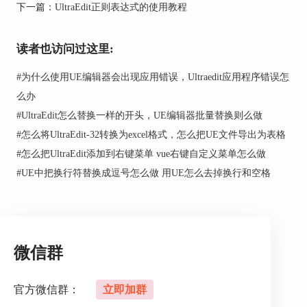
后一个文件，即可全部选中全部文件，最后点
下一篇：
UltraEdit正则表达式的使用教程
击“Open”。
读者也访问过这里:
#
为什么使用UE编辑器会出现应用错误，Ultraedit应用程序错误怎
么办
#
UltraEdit怎么替换一样的开头，UE编辑器批量替换则么做
#
怎么将UltraEdit-32转换为excel格式，怎么把UE文件导出为表格
#
怎么把UltraEdit添加到右键菜单 vue右键自定义菜单怎么做
#
UE中把换行符替换成逗号怎么做 用UE怎么去掉换行和空格
图2：打开文件界面
微信群
方法二，打开需要编辑的文件所在的文件夹，用上
述选中多个文件的方法选中文件，直接拖动文件到
UltraEdit的编辑框中即可。
官方微信群：
立即加群