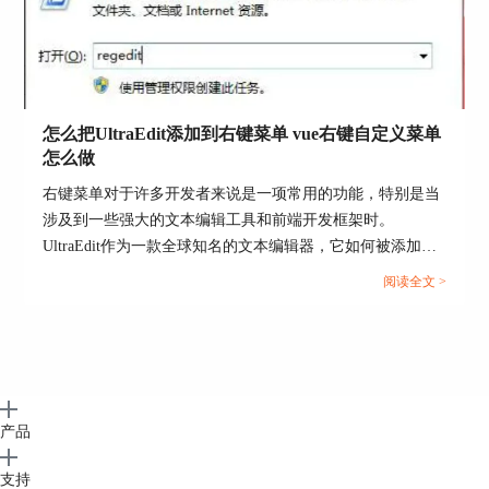
图7：加密选项界面
怎么把UltraEdit添加到右键菜单 vue右键自定义菜单
第二步：在“加密文件”界面，默认选项中当前页面
怎么做
的选项卡文件进行加密，若要对其他文件进行加
右键菜单对于许多开发者来说是一项常用的功能，特别是当
密，则点击文件地址栏后面的“…”即浏览选项，在
涉及到一些强大的文本编辑工具和前端开发框架时。
弹出的打开界面中，选中需要加密的文件，然后点
UltraEdit作为一款全球知名的文本编辑器，它如何被添加到
击“打开”即可。接下来输入2次密码，可选择在输
右键菜单？又如何在Vue中自定义右键菜单？这些问题都是
入密码时，是否“显示密码”，最后点击“加密”即
阅读全文 >
开发人员关注的焦点。本文将详细介绍怎么把UltraEdit添加
可。
到右键菜单和Vue右键自定义菜单怎么做，并探索使用
UltraEdit菜单的好处。...
产品
支持