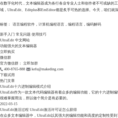
在数字化时代，文本编辑器成为各行各业专业人士和创作者不可或缺的工
域，UltraEdit、Editplus和EmEditor都是炙手可热的选择。今天，咱们就深
标签：
语言编程软件
，
计算机编程语言
，
编程语言
，
编码解码
新手入门
常见问题
使用技巧
UltraEdit 中文网站
功能强大的文本编辑器
立即购买
微信群
官方微信群：
立即加群
400-8765-888
kefu@makeding.com
下载试用
热门文章
UltraEdit十六进制编辑模式介绍
UltraEdit作为一款文本代码编辑器有着众多的编辑功能，它的十
很难掌握用法，所以做个简介是有必要的。
2022-03-15
UltraEdit激活过程 UltraEdit激活许可证怎么获得
在众多文本编辑器中，UltraEdit以其强大的编辑功能和高度的定制性受到了广