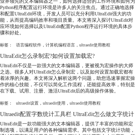
业界领先的文本编辑器之一，如何选择适合的工作环境和如何为
Python程序配置运行环境是许多人的关注焦点。通过正确地选择
和配置UltraEdit环境，开发人员可以充分利用UltraEdit强大的功
能，从而提高编码效率和项目质量。本文将深入探讨UltraEdit对
应环境如何选择以及UltraEdit配置Python程序运行环境的具体步
骤和好处。
标签：
语言编程软件
，
计算机编程语言
，
ultraedit使用教程
UltraEdit怎么录制宏?如何设置加载宏?
UltraEdit不仅是一款强大的文本编辑器，更被视为宏操作的大师
之选。很多人对UltraEdit怎么录制宏，以及如何设置加载宏都有
着浓厚的兴趣。本文将深入解析这两个问题，助您迅速掌握宏操
作的核心技能，不仅可以简化工作流程，还能提高效率，特别是
在下载、试用、注册、激活UltraEdit后的高级操作体验。
标签：
ultraedit设置
，
ultraedit使用
，
ultraedit使用教程
Ultraedit配置字数统计工具栏 UltraEdit怎么做文字统计
UltraEdit是一款功能强大的文本编辑器，提供了丰富的功能和定
制选项，以满足用户的各种编辑需求。其中包括文字统计功能，