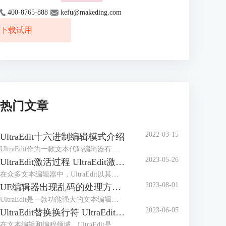
400-8765-888
kefu@makeding.com
下载试用
热门文章
2022-03-15
UltraEdit十六进制编辑模式介绍
UltraEdit作为一款文本代码编辑器有着众多的编辑功能，它的十六进制编辑模式可以说是其核心竞争力，毕竟拥有十六进制编辑功能的编辑器屈指可数。但十六进制编辑不同于普通的编辑，有着很多晦涩之处，初次接触很难掌握用法，所以做个简介是有必要的。
2023-05-26
UltraEdit激活过程 UltraEdit激活许可证怎么获得
在众多文本编辑器中，UltraEdit以其强大的编辑功能和高度的定制性受到了广大用户的欢迎。然而，许多初次使用UltraEdit的用户，对UltraEdit激活过程以及UltraEdit激活许可证怎么获得这两个问题可能令人感到困惑。为了解答这些疑问，本文将详细介绍UltraEdit的激活过程，以及如何获取UltraEdit的激活许可证。
2023-08-01
UE编辑器出现乱码的处理方法 解决UltraEdit中文乱码问题
UltraEdit是一款功能强大的文本编辑器，广泛应用于程序员、网站开发人员和其他文本处理人员的日常工作中。然而，在使用UltraEdit编辑文本时，有时会出现中文乱码的问题，这会严重影响我们的工作效率。本文将介绍UE编辑器中文乱码的处理方法，帮助用户解决中文乱码问题，确保正常编辑和处理中文文本。
2023-06-05
UltraEdit替换换行符 UltraEdit替换功能
在文本编辑和编程领域，UltraEdit是一款广受欢迎的文本编辑器，它具有强大的功能和灵活的操作，可以提高工作效率。本文将介绍UltraEdit替换换行符，UltraEdit替换功能的内容。