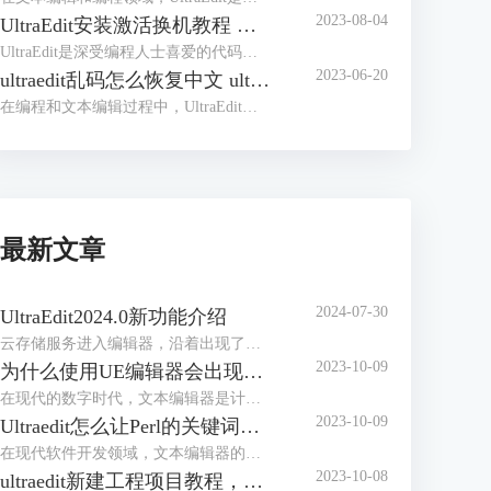
2023-08-04
UltraEdit安装激活换机教程 如何生成脱机许可证
UltraEdit是深受编程人士喜爱的代码编辑器之一，简洁干净的工作界面，标配的语法高亮功能，代码折叠等高效编程功能，并且，还支持HTML、PHP和JavaScript等语法，让代码编辑、文档内容处理更加方便。
2023-06-20
ultraedit乱码怎么恢复中文 ultraedit中文乱码如何设置
在编程和文本编辑过程中，UltraEdit是一款常用的高效编辑器，其强大的功能和易用性得到了全球数以百万计的用户的信赖。然而，我们可能会在使用中遇到一些问题，比如文档的中文乱码。在这篇文章中，我们将解答ultraedit乱码怎么恢复中文，ultraedit中文乱码如何设置的问题。
最新文章
2024-07-30
UltraEdit2024.0新功能介绍
云存储服务进入编辑器，沿着出现了编写脚本和自动化工作流的新方法。
2023-10-09
为什么使用UE编辑器会出现应用错误，Ultraedit应用程序错误怎么办
在现代的数字时代，文本编辑器是计算机用户不可或缺的工具之一。UltraEdit（UE）作为一款备受欢迎的文本编辑器，为用户提供了丰富的功能和出色的编辑体验。然而，有时用户可能会遇到应用程序错误的问题，这不仅影响了工作效率，还让人感到困扰。本文将深入研究为什么使用UE编辑器会出现应用错误，Ultraedit应用程序错误怎么办。同时，我们还将分享一些防止UE编辑器报错的实用技巧，以确保你的编辑体验始终顺畅无阻。
2023-10-09
Ultraedit怎么让Perl的关键词高亮，Ultraedit里的Python语法高亮怎么做
在现代软件开发领域，文本编辑器的选择对于程序员来说至关重要。UltraEdit（UE）作为一款功能强大的文本编辑器，提供了丰富的功能，其中包括语法高亮。本文将深入研究如何在UltraEdit中实现Perl关键词的高亮显示，以及如何设置Python语法高亮。此外，我们还将探讨语法高亮对开发人员的好处。让我们一起来学习这些有关UltraEdit的技巧和优势。
2023-10-08
ultraedit新建工程项目教程，UE怎么管理工程项目文件