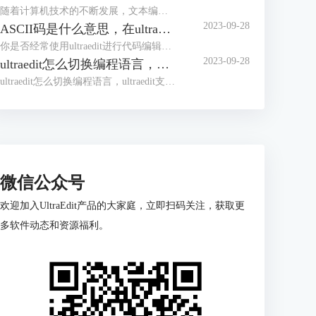
随着计算机技术的不断发展，文本编辑器成为程序员和开发人员的得力助手。而UltraEdit（UE）作为其中的佼佼者，为用户提供了丰富的功能和强大的工程项目管理能力。本文将深入探讨如何在UltraEdit中新建工程项目，以及UE如何高效管理工程项目文件。让我们一起来学习，为你的项目管理提供更多便捷和效率。
2023-09-28
ASCII码是什么意思，在ultraedit如何找到ASCII码
你是否经常使用ultraedit进行代码编辑？或者你是否对“ASCII码是什么意思，在ultraedit如何找到ASCII码”这个问题产生过疑惑？本文将一一解答你的疑问，教你如何更高效地在ultraedit和UE编辑器中使用ASCII码。
2023-09-28
ultraedit怎么切换编程语言，ultraedit支持哪些编程语言
ultraedit怎么切换编程语言，ultraedit支持哪些编程语言——这不仅是新手经常提出的问题，也是许多编程老鸟都关心的话题。在本篇文章中，我们将一探究竟。
微信公众号
欢迎加入UltraEdit产品的大家庭，立即扫码关注，获取更
多软件动态和资源福利。