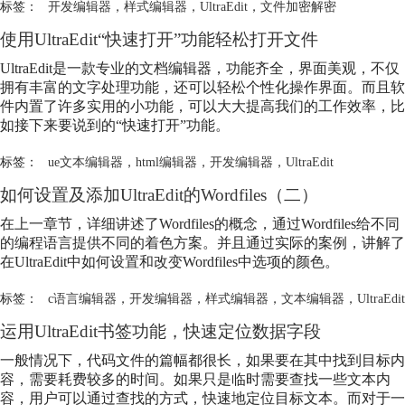
标签：
开发编辑器
，
样式编辑器
，
UltraEdit
，
文件加密解密
使用UltraEdit“快速打开”功能轻松打开文件
UltraEdit是一款专业的文档编辑器，功能齐全，界面美观，不仅
拥有丰富的文字处理功能，还可以轻松个性化操作界面。而且软
件内置了许多实用的小功能，可以大大提高我们的工作效率，比
如接下来要说到的“快速打开”功能。
标签：
ue文本编辑器
，
html编辑器
，
开发编辑器
，
UltraEdit
如何设置及添加UltraEdit的Wordfiles（二）
在上一章节，详细讲述了Wordfiles的概念，通过Wordfiles给不同
的编程语言提供不同的着色方案。并且通过实际的案例，讲解了
在UltraEdit中如何设置和改变Wordfiles中选项的颜色。
标签：
c语言编辑器
，
开发编辑器
，
样式编辑器
，
文本编辑器
，
UltraEdit
运用UltraEdit书签功能，快速定位数据字段
一般情况下，代码文件的篇幅都很长，如果要在其中找到目标内
容，需要耗费较多的时间。如果只是临时需要查找一些文本内
容，用户可以通过查找的方式，快速地定位目标文本。而对于一