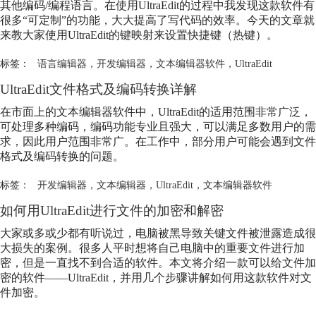
其他编码/编程语言。在使用UltraEdit的过程中我发现这款软件有
很多“可定制”的功能，大大提高了写代码的效率。今天的文章就
来教大家使用UltraEdit的键映射来设置快捷键（热键）。
标签：
语言编辑器
，
开发编辑器
，
文本编辑器软件
，
UltraEdit
UltraEdit文件格式及编码转换详解
在市面上的文本编辑器软件中，UltraEdit的适用范围非常广泛，
可处理多种编码，编码功能专业且强大，可以满足多数用户的需
求，因此用户范围非常广。在工作中，部分用户可能会遇到文件
格式及编码转换的问题。
标签：
开发编辑器
，
文本编辑器
，
UltraEdit
，
文本编辑器软件
如何用UltraEdit进行文件的加密和解密
大家或多或少都有听说过，电脑被黑导致关键文件被泄露造成很
大损失的案例。很多人平时想将自己电脑中的重要文件进行加
密，但是一直找不到合适的软件。本文将介绍一款可以给文件加
密的软件——UltraEdit，并用几个步骤讲解如何用这款软件对文
件加密。