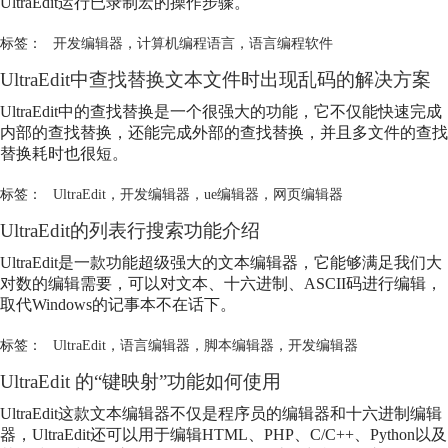
UltraEdit运行已录制宏的操作步骤。
标签：
开发编辑器
，
计算机编程语言
，
语言编程软件
UltraEdit中查找替换文本文件时出现乱码的解决方案
UltraEdit中的查找替换是一个很强大的功能，它不仅能快速完成
内部的查找替换，还能完成外部的查找替换，并且多文件的查找
替换耗时也很短。
标签：
UltraEdit
，
开发编辑器
，
ue编辑器
，
网页编辑器
UltraEdit的列表行搜索功能介绍
UltraEdit是一款功能超级强大的文本编辑器，它能够满足我们大
对数的编辑需要，可以对文本、十六进制、ASCII码进行编辑，
取代Windows的记事本不在话下。
标签：
UltraEdit
，
语言编辑器
，
脚本编辑器
，
开发编辑器
UltraEdit 的“键映射”功能如何使用
UltraEdit这款文本编辑器不仅是程序员的编辑器和十六进制编辑
器，UltraEdit还可以用于编辑HTML、PHP、C/C++、Python以及