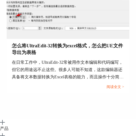
图7：基础显示
最后就是调整这些内容的显示位置，美化排面，这
个步骤主要在“.css”文件中完成。
怎么将UltraEdit-32转换为excel格式，怎么把UE文件
因为在“.html”文件中已经对每个窗体、框架进行命
导出为表格
名，此时在“.css”中直接操作这些名称对应的窗体
或文字就可以了，样式的修改调用“样式编辑器”来
在日常工作中，UltraEdit-32常被用作文本编辑和代码编写，
完成。主要修改的内容包括颜色、字体样式、显示
但它的用途远不止这些。很多人可能不知道，这款编辑器还
位置等。如图8是最终制作的完整CSS代码。
具备将文本数据转换为Excel表格的能力，而且操作十分简
便。接下来，本文将详细解析怎么将UltraEdit-32转换为excel
阅读全文 >
格式，怎么把UE文件导出为表格的内容。...
产品
图8：完整CSS代码