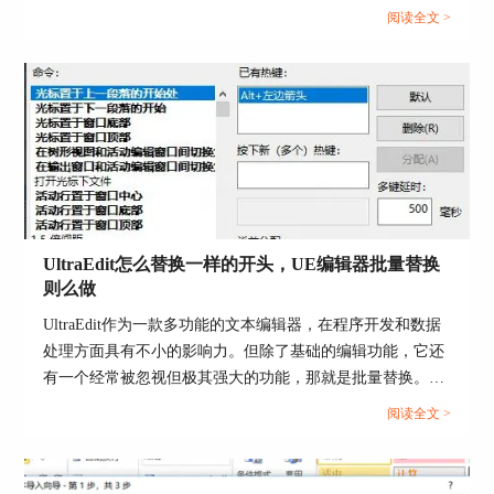
阅读全文 >
图6：主要框架代码
UltraEdit怎么替换一样的开头，UE编辑器批量替换
此时打开浏览器可以得到如图7的效果。
则么做
UltraEdit作为一款多功能的文本编辑器，在程序开发和数据
处理方面具有不小的影响力。但除了基础的编辑功能，它还
有一个经常被忽视但极其强大的功能，那就是批量替换。这
个功能在处理大规模文本数据，尤其是需要替换相同开头或
阅读全文 >
者特定格式的文本时，具有不可或缺的价值。...