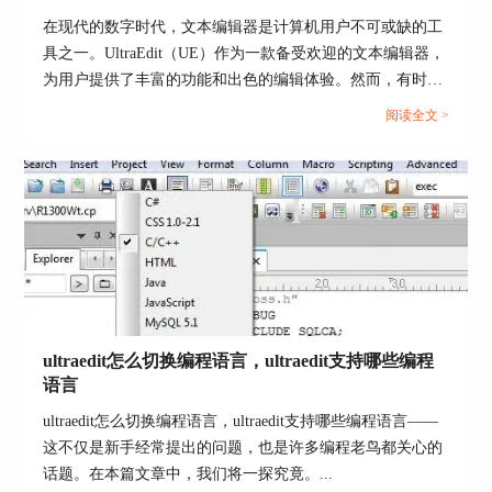
三、代码实现
在现代的数字时代，文本编辑器是计算机用户不可或缺的工
具之一。UltraEdit（UE）作为一款备受欢迎的文本编辑器，
首先在“.html”文件中写入三个主要的窗体代码，并
为用户提供了丰富的功能和出色的编辑体验。然而，有时用
相应命名。
户可能会遇到应用程序错误的问题，这不仅影响了工作效
阅读全文 >
率，还让人感到困扰。本文将深入研究为什么使用UE编辑器
会出现应用错误，Ultraedit应用程序错误怎么办。同时，我
们还将分享一些防止UE编辑器报错的实用技巧，以确保你的
编辑体验始终顺畅无阻。...
图5：三个主要窗体代码
ultraedit怎么切换编程语言，ultraedit支持哪些编程
语言
然后在每个窗体中又分别加入一些小窗体，以及将
ultraedit怎么切换编程语言，ultraedit支持哪些编程语言——
要用到的文字和图片，不用管实际网页中的排面，
这不仅是新手经常提出的问题，也是许多编程老鸟都关心的
先把这些要显示的内容全加上，注意分好区域，在
话题。在本篇文章中，我们将一探究竟。...
相应的区域添加。