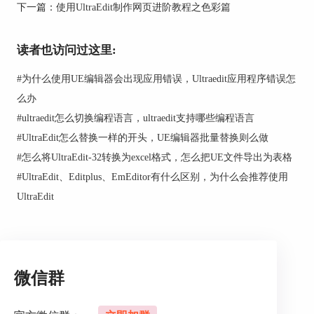
下一篇：
使用UltraEdit制作网页进阶教程之色彩篇
图2：文件准备
最后准备PS软件，用于电脑桌面像素的获取，以此
读者也访问过这里:
得到网页各内容确切的像素位置，使用其它具备此
功能的软件也可以。
#
为什么使用UE编辑器会出现应用错误，Ultraedit应用程序错误怎
么办
以上便是制作网页前的准备事项。
#
ultraedit怎么切换编程语言，ultraedit支持哪些编程语言
#
UltraEdit怎么替换一样的开头，UE编辑器批量替换则么做
二、网页页面分析
#
怎么将UltraEdit-32转换为excel格式，怎么把UE文件导出为表格
如图3，该网页页面主要有三个区域，我们可以用
#
UltraEdit、Editplus、EmEditor有什么区别，为什么会推荐使用
三个窗体来实现，然后每个窗体里面又有一些小的
UltraEdit
窗体或者文字内容，制作时再细分。
微信群