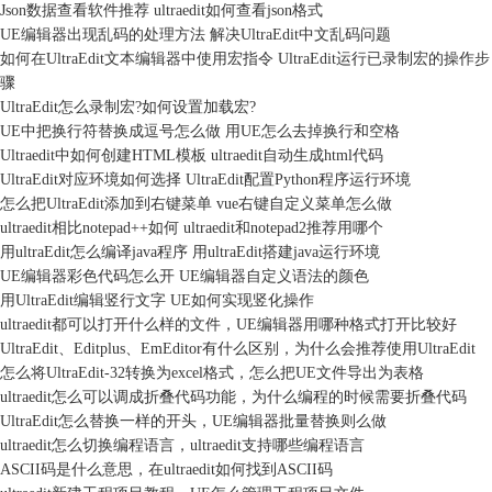
Json数据查看软件推荐 ultraedit如何查看json格式
UE编辑器出现乱码的处理方法 解决UltraEdit中文乱码问题
如何在UltraEdit文本编辑器中使用宏指令 UltraEdit运行已录制宏的操作步
骤
UltraEdit怎么录制宏?如何设置加载宏?
UE中把换行符替换成逗号怎么做 用UE怎么去掉换行和空格
Ultraedit中如何创建HTML模板 ultraedit自动生成html代码
UltraEdit对应环境如何选择 UltraEdit配置Python程序运行环境
怎么把UltraEdit添加到右键菜单 vue右键自定义菜单怎么做
ultraedit相比notepad++如何 ultraedit和notepad2推荐用哪个
用ultraEdit怎么编译java程序 用ultraEdit搭建java运行环境
UE编辑器彩色代码怎么开 UE编辑器自定义语法的颜色
用UltraEdit编辑竖行文字 UE如何实现竖化操作
ultraedit都可以打开什么样的文件，UE编辑器用哪种格式打开比较好
UltraEdit、Editplus、EmEditor有什么区别，为什么会推荐使用UltraEdit
怎么将UltraEdit-32转换为excel格式，怎么把UE文件导出为表格
ultraedit怎么可以调成折叠代码功能，为什么编程的时候需要折叠代码
UltraEdit怎么替换一样的开头，UE编辑器批量替换则么做
ultraedit怎么切换编程语言，ultraedit支持哪些编程语言
ASCII码是什么意思，在ultraedit如何找到ASCII码